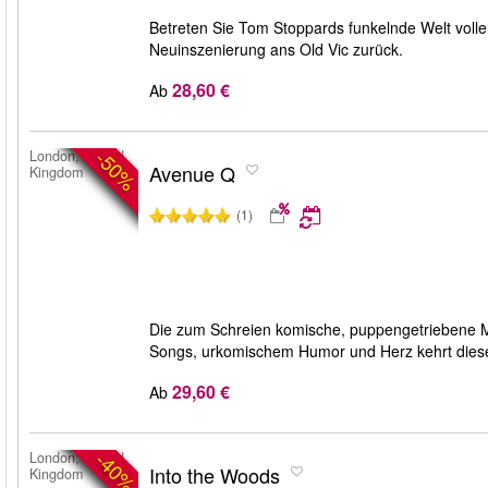
Betreten Sie Tom Stoppards funkelnde Welt voller
Neuinszenierung ans Old Vic zurück.
28,60 €
Ab
-50%
London, United
Avenue Q
Kingdom
(1)
Die zum Schreien komische, puppengetriebene Mu
Songs, urkomischem Humor und Herz kehrt dieser 
29,60 €
Ab
-40%
London, United
Into the Woods
Kingdom