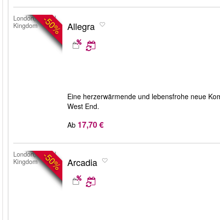
-50%
London, United
Allegra
Kingdom
Eine herzerwärmende und lebensfrohe neue Kom
West End.
17,70 €
Ab
-50%
London, United
Arcadia
Kingdom