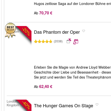
Hugos zeitlose Saga auf der Londoner Bühne ent
70,70 €
Ab
-20%
London, United
Das Phantom der Oper
Kingdom
(2038)
Erleben Sie die Magie von Andrew Lloyd Webbers
Geschichte über Liebe und Besessenheit - dieses
Sie jetzt und werden Sie Teil des Theaterphäno
62,40 €
Ab
-40%
London, United
The Hunger Games On Stage
Kingdom