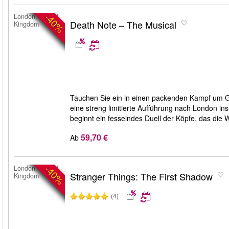
-40%
London, United
Death Note – The Musical
Kingdom
Tauchen Sie ein in einen packenden Kampf um Ge
eine streng limitierte Aufführung nach London i
beginnt ein fesselndes Duell der Köpfe, das die 
59,70 €
Ab
-40%
London, United
Stranger Things: The First Shadow
Kingdom
(4)