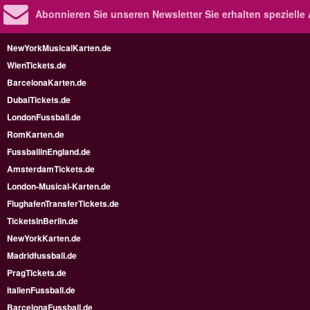
Abonnieren Sie unseren Newsletter
Sie erhalten speziell
NewYorkMusicalKarten.de
WienTickets.de
BarcelonaKarten.de
DubaiTickets.de
LondonFussball.de
RomKarten.de
FussballinEngland.de
AmsterdamTickets.de
London-Musical-Karten.de
FlughafenTransferTickets.de
TicketsInBerlin.de
NewYorkKarten.de
Madridfussball.de
PragTickets.de
ItalienFussball.de
BarcelonaFussball.de