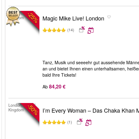
-25%
London, United
Magic Mike Live! London
Kingdom
(14)
Tanz, Musik und seeeehr gut aussehende Männer
an und bietet Ihnen einen unterhaltsamen, heiße
bald Ihre Tickets!
84,20 €
Ab
-50%
London, United
I’m Every Woman – Das Chaka Khan M
Kingdom
(1)