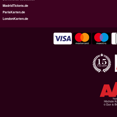
MadridTickets.de
ParisKarten.de
LondonKarten.de
Höchste Kr
© Dun & Br