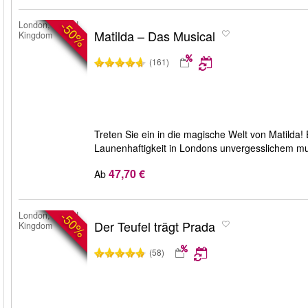
-50%
London, United
Matilda – Das Musical
Kingdom
(161)
Treten Sie ein in die magische Welt von Matilda!
Launenhaftigkeit in Londons unvergesslichem mus
47,70 €
Ab
-50%
London, United
Der Teufel trägt Prada
Kingdom
(58)