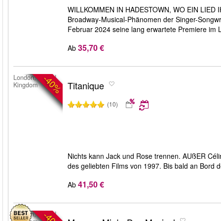
WILLKOMMEN IN HADESTOWN, WO EIN LIED I
Broadway-Musical-Phänomen der Singer-Songwrite
Februar 2024 seine lang erwartete Premiere im
35,70 €
Ab
-40%
London, United
Titanique
Kingdom
(10)
Nichts kann Jack und Rose trennen. AUßER Céline
des geliebten Films von 1997. Bis bald an Bord 
41,50 €
Ab
-40%
London, United