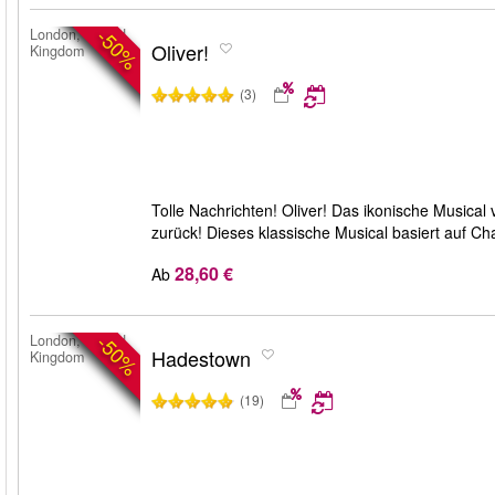
-50%
London, United
Oliver!
Kingdom
(3)
Tolle Nachrichten! Oliver! Das ikonische Music
zurück! Dieses klassische Musical basiert auf C
28,60 €
Ab
-50%
London, United
Hadestown
Kingdom
(19)