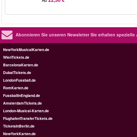
Abonnieren Sie unseren Newsletter
Sie erhalten speziell
NewYorkMusicalKarten.de
WienTickets.de
BarcelonaKarten.de
DubaiTickets.de
LondonFussball.de
RomKarten.de
FussballinEngland.de
AmsterdamTickets.de
London-Musical-Karten.de
FlughafenTransferTickets.de
TicketsInBerlin.de
NewYorkKarten.de