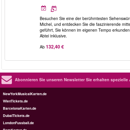
Besuchen Sie eine der berühmtesten Sehenswürd
Michel, und entdecken Sie die faszinierende mittel
geführt, Sie können im eigenen Tempo erkunden w
Abtei inklusive.
132,40 €
Ab
Abonnieren Sie unseren Newsletter
Sie erhalten speziell
NewYorkMusicalKarten.de
WienTickets.de
BarcelonaKarten.de
DubaiTickets.de
LondonFussball.de