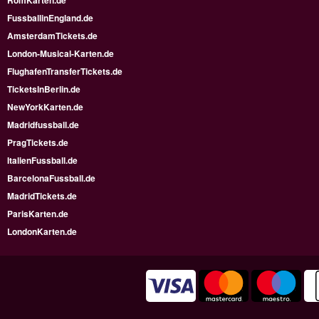
RomKarten.de
FussballinEngland.de
AmsterdamTickets.de
London-Musical-Karten.de
FlughafenTransferTickets.de
TicketsInBerlin.de
NewYorkKarten.de
Madridfussball.de
PragTickets.de
ItalienFussball.de
BarcelonaFussball.de
MadridTickets.de
ParisKarten.de
LondonKarten.de