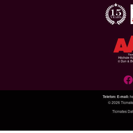
Höchste Kr
© Dun & Br
Telefon
:
E-mail
:
h
© 2026
Ticmat
Ticmates Da