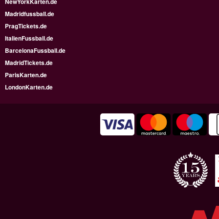
NewYorkKarten.de
Madridfussball.de
PragTickets.de
ItalienFussball.de
BarcelonaFussball.de
MadridTickets.de
ParisKarten.de
LondonKarten.de