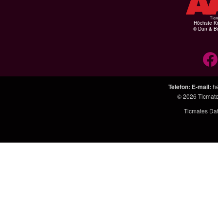
Höchste Kr
© Dun & Br
Telefon
:
E-mail
:
h
© 2026
Ticmat
Ticmates Da