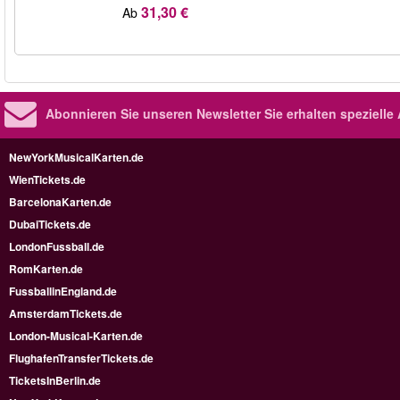
31,30 €
Ab
Abonnieren Sie unseren Newsletter
Sie erhalten speziell
NewYorkMusicalKarten.de
WienTickets.de
BarcelonaKarten.de
DubaiTickets.de
LondonFussball.de
RomKarten.de
FussballinEngland.de
AmsterdamTickets.de
London-Musical-Karten.de
FlughafenTransferTickets.de
TicketsInBerlin.de