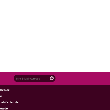
rten.de
de
al-Karten.de
en.de