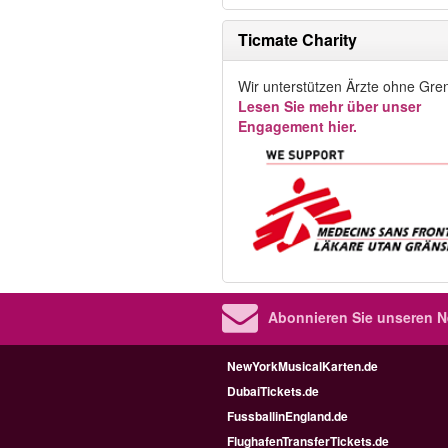
Ticmate Charity
Wir unterstützen Ärzte ohne Gre
Lesen Sie mehr über unser
Engagement hier.
Abonnieren Sie unseren N
NewYorkMusicalKarten.de
DubaiTickets.de
FussballinEngland.de
FlughafenTransferTickets.de