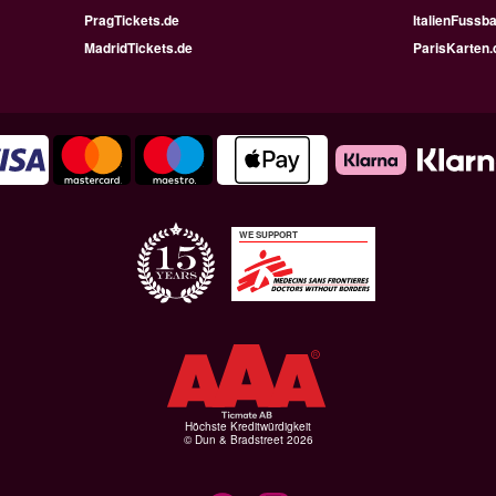
PragTickets.de
ItalienFussba
MadridTickets.de
ParisKarten.
WE SUPPORT
Höchste Kreditwürdigkeit
© Dun & Bradstreet 2026