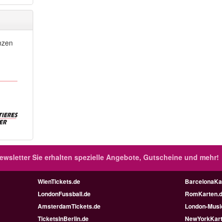
nzen
ewsletter
Sie erhalten spezielle Angebote, Gutscheine und mehr!
WienTickets.de
BarcelonaKa
LondonFussball.de
RomKarten.
AmsterdamTickets.de
London-Music
TicketsInBerlin.de
NewYorkKart