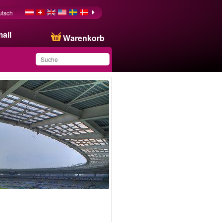
utsch
ail
Warenkorb
Sie haben dieses
Produkt in Ihrer Liste
gespeichert