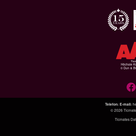
Höchste Kr
© Dun & Br
Telefon
:
E-mail
:
h
© 2026
Ticmat
Ticmates Da