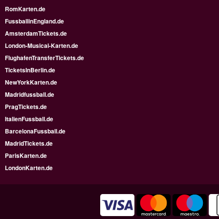
RomKarten.de
FussballinEngland.de
AmsterdamTickets.de
London-Musical-Karten.de
FlughafenTransferTickets.de
TicketsInBerlin.de
NewYorkKarten.de
Madridfussball.de
PragTickets.de
ItalienFussball.de
BarcelonaFussball.de
MadridTickets.de
ParisKarten.de
LondonKarten.de