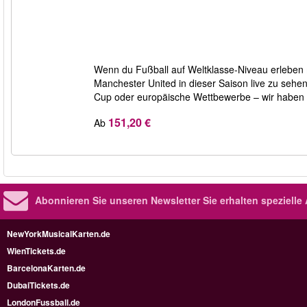
Wenn du Fußball auf Weltklasse-Niveau erleben m
Manchester United in dieser Saison live zu sehe
Cup oder europäische Wettbewerbe – wir haben a
151,20 €
Ab
Abonnieren Sie unseren Newsletter
Sie erhalten speziell
NewYorkMusicalKarten.de
WienTickets.de
BarcelonaKarten.de
DubaiTickets.de
LondonFussball.de