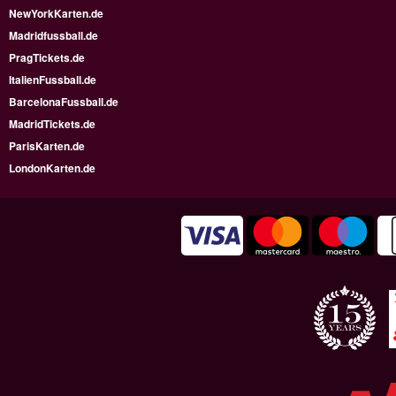
NewYorkKarten.de
Madridfussball.de
PragTickets.de
ItalienFussball.de
BarcelonaFussball.de
MadridTickets.de
ParisKarten.de
LondonKarten.de