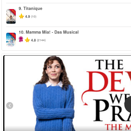
9.
Titanique
-40%
4.9
(10)
10.
Mamma Mia! - Das Musical
-40%
4.8
(2144)