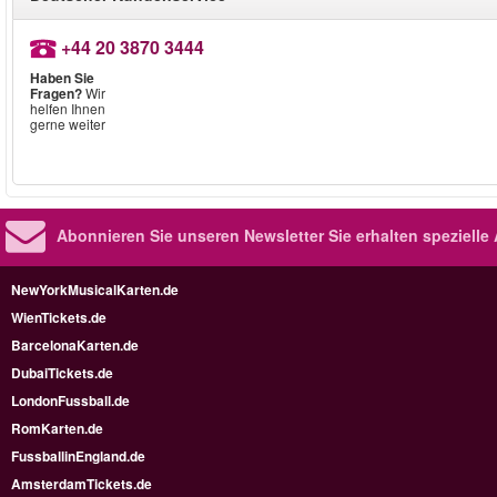
+44 20 3870 3444
Haben Sie
Fragen?
Wir
helfen Ihnen
gerne weiter
Abonnieren Sie unseren Newsletter
Sie erhalten speziell
NewYorkMusicalKarten.de
WienTickets.de
BarcelonaKarten.de
DubaiTickets.de
LondonFussball.de
RomKarten.de
FussballinEngland.de
AmsterdamTickets.de