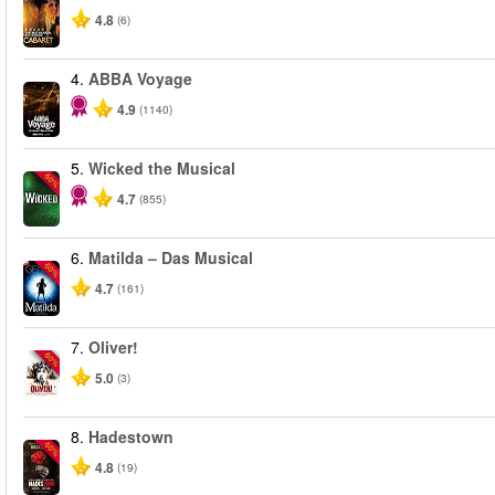
4.8
(6)
4.
ABBA Voyage
4.9
(1140)
5.
Wicked the Musical
-50%
4.7
(855)
6.
Matilda – Das Musical
-50%
4.7
(161)
7.
Oliver!
-50%
5.0
(3)
8.
Hadestown
-50%
4.8
(19)