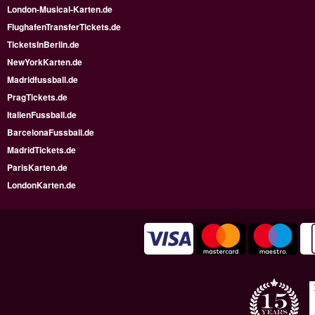
London-Musical-Karten.de
FlughafenTransferTickets.de
TicketsInBerlin.de
NewYorkKarten.de
Madridfussball.de
PragTickets.de
ItalienFussball.de
BarcelonaFussball.de
MadridTickets.de
ParisKarten.de
LondonKarten.de