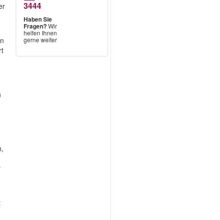
3444
er
Haben Sie
Fragen?
Wir
helfen Ihnen
en
gerne weiter
rt
n
n
h,
r
t