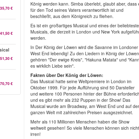
König werden kann. Simba überlebt, glaubt aber, dass 
35,70 €
für den Tod seines Vaters verantwortlich ist und
beschließt, aus dem Königreich zu fliehen.
Es ist ein großartiges Musical und eines der beliebtest
Musicals, die derzeit in London und New York aufgefüh
41,50 €
werden.
In Der König der Löwen wird die Savanne im Londoner
ical
West End lebendig! Zu den Liedern in König der Löwe
51,30 €
gehören "Der ewige Kreis", "Hakuna Matata" und "Kan
es wirklich Liebe sein".
Fakten über Der König der Löwen:
Das Musical hatte seine Weltpremiere in London im
70,70 €
Oktober 1999. Für jede Aufführung sind 50 Darsteller
und weitere 100 Personen hinter der Bühne erforderlic
und es gibt mehr als 232 Puppen in der Show! Das
Musical wurde am Broadway, am West End und auf de
ganzen Welt mit zahlreichen Preisen ausgezeichnet.
Mehr als 110 Millionen Menschen haben die Show
weltweit gesehen! So viele Menschen können sich nich
irren!