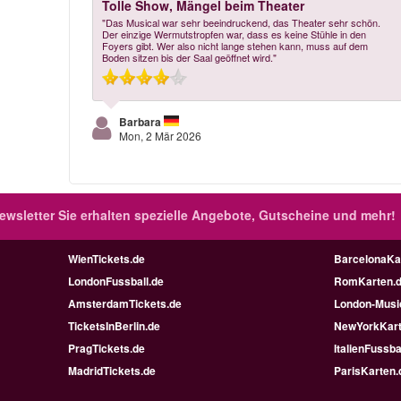
Tolle Show, Mängel beim Theater
"Das Musical war sehr beeindruckend, das Theater sehr schön.
Der einzige Wermutstropfen war, dass es keine Stühle in den
Foyers gibt. Wer also nicht lange stehen kann, muss auf dem
Boden sitzen bis der Saal geöffnet wird."
Barbara
Mon, 2 Mär 2026
ewsletter
Sie erhalten spezielle Angebote, Gutscheine und mehr!
WienTickets.de
BarcelonaKa
LondonFussball.de
RomKarten.
AmsterdamTickets.de
London-Music
TicketsInBerlin.de
NewYorkKart
PragTickets.de
ItalienFussba
MadridTickets.de
ParisKarten.