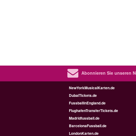
Abonnieren Sie unseren N
NewYorkMusicalKarten.de
DubaiTickets.de
FussballinEngland.de
FlughafenTransferTickets.de
Madridfussball.de
BarcelonaFussball.de
LondonKarten.de