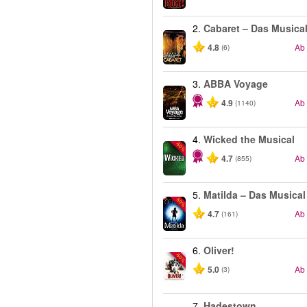
2.
Cabaret – Das Musica
4.8
Ab
(6)
3.
ABBA Voyage
4.9
Ab
(1140)
4.
Wicked the Musical
-50%
4.7
Ab
(855)
5.
Matilda – Das Musical
-50%
4.7
Ab
(161)
6.
Oliver!
-50%
5.0
Ab
(3)
7.
Hadestown