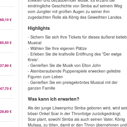
Effekten und bezaubernder Musik. Es erzählt die
eindringliche Geschichte von Simba auf seinem Weg
vom Jungtier mit großen Augen zu seiner ihm
l
zugedachten Rolle als König des Geweihten Landes.
68,10 €
Highlights
- Sichern Sie sich Ihre Tickets für dieses äußerst belieb
Musical
85,50 €
- Wählen Sie Ihre eigenen Plätze
- Erleben Sie die kraftvolle Eröffnung des "Der ewige
Kreis“.
- Genießen Sie die Musik von Elton John
37,90 €
- Atemberaubende Puppenspiele erwecken geliebte
Figuren zum Leben
- Genießen Sie ein preisgekröntes Musical mit der
ganzen Familie
47,70 €
Was kann ich erwarten?
Als der junge Löwenprinz Simba geboren wird, wird sei
28,60 €
böser Onkel Scar in der Thronfolge zurückgedrängt.
Scar plant, sowohl Simba als auch seinen Vater, König
Mufasa, zu töten, damit er den Thron übernehmen und