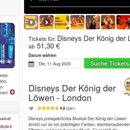
Disneys Der König der
Tickets für
:
51,30 €
ab
Datum wählen
Suche Tickets
Die, 11 Aug 2026
beste
don,
Disneys Der König der
hn
onen!
Löwen - London
4.8
(2261)
Disneys preisgekröntes Musical Der König der Löwen
sical
strotzt nur so vor prächtigen Farben, atemberaubende
35,00 €