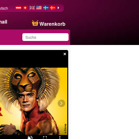
utsch
ail
Warenkorb
×
Sie haben dieses
Produkt in Ihrer Liste
gespeichert