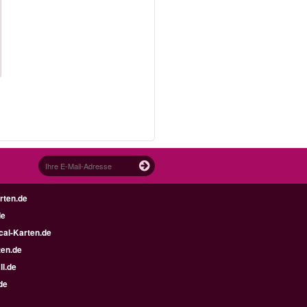
rten.de
de
al-Karten.de
en.de
ll.de
de