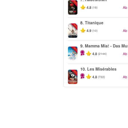
-50%
4.8
Ab
(19)
8.
Titanique
-40%
4.9
Ab
(10)
9.
Mamma Mia! - Das Mus
-40%
4.8
Ab
(2144)
10.
Les Misérables
-40%
4.8
Ab
(722)