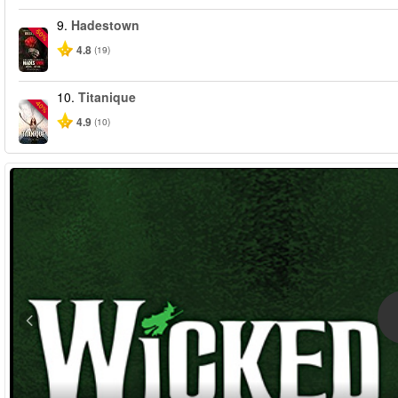
9.
Hadestown
-50%
4.8
(19)
10.
Titanique
-40%
4.9
(10)