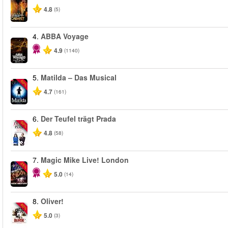
4.8
(5)
4.
ABBA Voyage
4.9
(1140)
5.
Matilda – Das Musical
-50%
4.7
(161)
6.
Der Teufel trägt Prada
-50%
4.8
(58)
7.
Magic Mike Live! London
-25%
5.0
(14)
8.
Oliver!
-50%
5.0
(3)