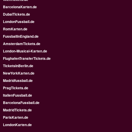
BarcelonaKarten.de
DubaiTickets.de
LondonFussball.de
RomKarten.de
FussballinEngland.de
AmsterdamTickets.de
London-Musical-Karten.de
FlughafenTransferTickets.de
TicketsInBerlin.de
NewYorkKarten.de
Madridfussball.de
PragTickets.de
ItalienFussball.de
BarcelonaFussball.de
MadridTickets.de
ParisKarten.de
LondonKarten.de