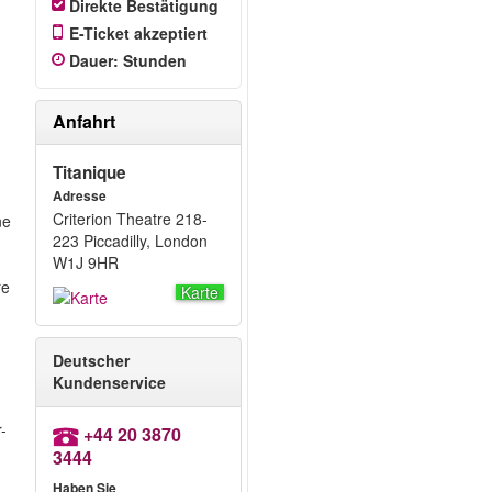
Direkte Bestätigung
E-Ticket akzeptiert
!
Dauer
:
Stunden
Anfahrt
Titanique
Adresse
Criterion Theatre 218-
ne
223 Piccadilly, London
W1J 9HR
re
Karte
Deutscher
Kundenservice
-
+44 20 3870
3444
Haben Sie