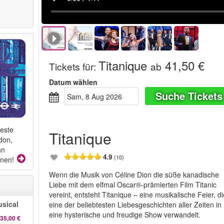
Titanique
41,50 €
Tickets für
:
ab
Datum wählen
Suche Tickets
Sam, 8 Aug 2026
beste
Titanique
don,
hn
4.9
(10)
onen!
Wenn die Musik von Céline Dion die süße kanadische
Liebe mit dem elfmal Oscar®-prämierten Film Titanic
vereint, entsteht Titanique – eine musikalische Feier, d
sical
eine der beliebtesten Liebesgeschichten aller Zeiten in
eine hysterische und freudige Show verwandelt.
35,00 €