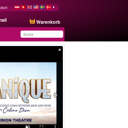
utsch
ail
Warenkorb
×
Sie haben dieses
Produkt in Ihrer Liste
gespeichert