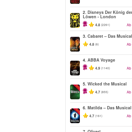
2.
Disneys Der König de
Löwen - London
4.8
Ab
(2261)
3.
Cabaret – Das Musica
4.8
Ab
(6)
4.
ABBA Voyage
4.9
Ab
(1140)
5.
Wicked the Musical
-50%
4.7
Ab
(855)
6.
Matilda – Das Musical
-50%
4.7
Ab
(161)
7.
Oliver!