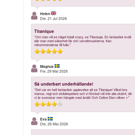
Helen
Die, 21 Jul 2026
Titanique
"Om man vill se något totalt crazy, se Titaniuqe. En fantastisk kväll
där man med säkerhet får ont i skrattmusklerna. Kan
rekommenderas till fullo."
Magnus
Fre, 29 Mai 2026
Så underbart underhållande!
"Det var en helt fantastisk upplevelse att se Titanique! Vilket bra
manus, regi och skådespelare och vi förstod väl inte alla skämt, då
vi är svenskar men hängde med ändå! Och Celine Dion vilken ⭐️"
Eva
Die, 26 Mai 2026