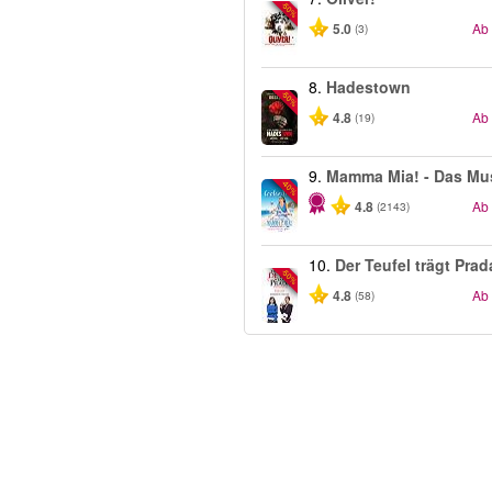
-50%
5.0
Ab
(3)
8.
Hadestown
-50%
4.8
Ab
(19)
9.
Mamma Mia! - Das Mus
-40%
4.8
Ab
(2143)
10.
Der Teufel trägt Prad
-50%
4.8
Ab
(58)