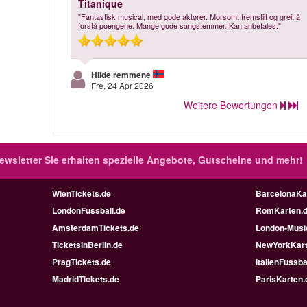
Titanique
"Fantastisk musical, med gode aktører. Morsomt fremstilt og greit å
forstå poengene. Mange gode sangstemmer. Kan anbefales."
Hilde remmene
Fre, 24 Apr 2026
Weitere Bewertungen
ewsletter
Sie erhalten spezielle Angebote, Gutscheine und mehr!
WienTickets.de
BarcelonaKa
LondonFussball.de
RomKarten.
AmsterdamTickets.de
London-Music
TicketsInBerlin.de
NewYorkKart
PragTickets.de
ItalienFussba
MadridTickets.de
ParisKarten.