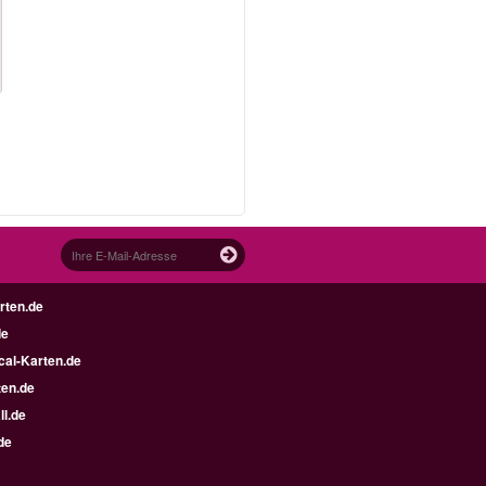
rten.de
de
al-Karten.de
en.de
ll.de
de