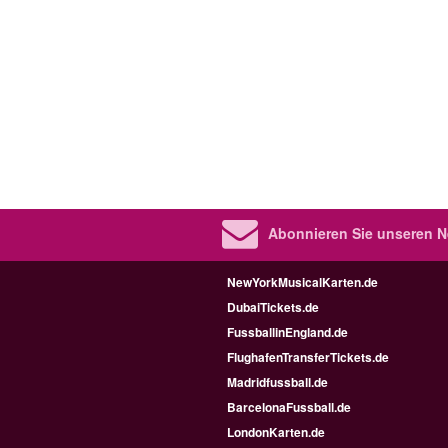
Abonnieren Sie unseren N
NewYorkMusicalKarten.de
DubaiTickets.de
FussballinEngland.de
FlughafenTransferTickets.de
Madridfussball.de
BarcelonaFussball.de
LondonKarten.de