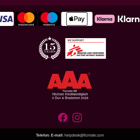
WE SUPPORT
Höchste Kreditwürdigkeit
© Dun & Bradstreet 2026
Telefon
:
E-mail
:
helpdesk@ticmate.com