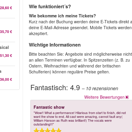
Wie funktioniert´s?
28,60 €
Wie bekomme ich meine Tickets?
Kurz nach der Buchung werden deine E-Tickets direkt 
deine E-Mail-Adresse gesendet. Mobile Tickets werden
35,70 €
akzeptiert.
Wichtige Informationen
ical
Bitte beachten Sie: Angebote sind möglicherweise nich
51,30 €
an allen Terminen verfügbar. In Spitzenzeiten (z. B. zu
Ostern, Weihnachten und während der britischen
a
Schulferien) können reguläre Preise gelten.
36,00 €
Fantastisch:
4.9
– 10
rezensionen
Weitere Bewertungen
Fantastic show
"Wow!! What a performance! Hilarious from start to finish, did not
want the show to end. All cast were amazing, cannot fault any(
William Hanson as Ruth was brilliant!) The vocals were
outstanding!!!"