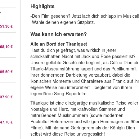
Highlights
r
-Den Film gesehen? Jetzt lach dich schlapp im Musical
-Wähle deinen eigenen Sitzplatz.
51,30 €
Was kann ich erwarten?
l
Alle an Bord der Titanique!
68,10 €
Hast du dich je gefragt, was wirklich in jener
schicksalhaften Nacht mit Jack und Rose passiert ist?
Unsere geliebte Geschichte beginnt, als Céline Dion ei
Titanic-Museumsführung kapert und das Publikum mit
85,50 €
ihrer donnernden Darbietung verzaubert, dabei die
ikonischen Momente und Charaktere aus Titanic auf ih
eigene Weise neu interpretiert – begleitet von ihrem
legendären Song-Repertoire.
37,90 €
Titanique ist eine einzigartige musikalische Reise voller
Nostalgie und Herz, mit kraftvollen Stimmen und
mitreißenden Musiknummern (sowie modernen
Popkultur-Referenzen und witzigen Hommagen an 90er
47,70 €
Filme). Mit niemand Geringerem als der Königin Dion
selbst wird diese Reise unvergesslich!