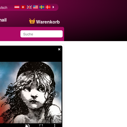
utsch
ail
Warenkorb
×
Sie haben dieses
Produkt in Ihrer Liste
gespeichert