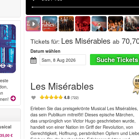
Les Misérables
70,70
Tickets für
:
ab
Datum wählen
Suche Tickets
Sam, 8 Aug 2026
beste
Les Misérables
don,
hn
4.8
(722)
onen!
Erleben Sie das preisgekrönte Musical Les Misérables,
das sein Publikum mitreißt! Dieses epische Märchen,
das ursprünglich von Victor Hugo geschrieben wurde,
sical
handelt von einer Nation im Griff der Revolution, von
Gerechtigkeit, Hoffnung, persönlichen Opfern und Lieb
35,00 €