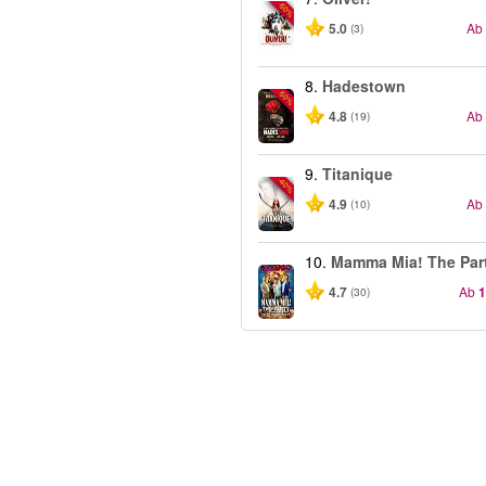
-50%
5.0
Ab
(3)
8.
Hadestown
-50%
4.8
Ab
(19)
9.
Titanique
-40%
4.9
Ab
(10)
10.
Mamma Mia! The Par
4.7
Ab
1
(30)