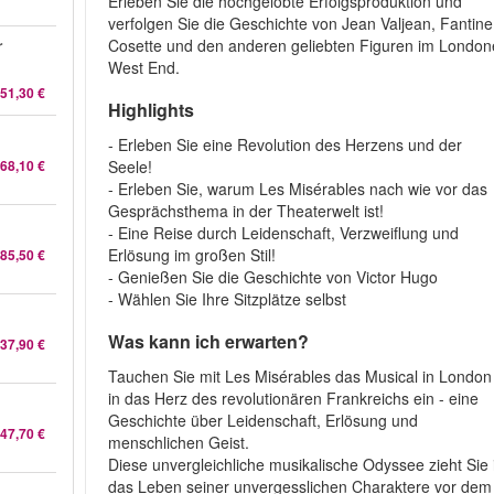
Erleben Sie die hochgelobte Erfolgsproduktion und
verfolgen Sie die Geschichte von Jean Valjean, Fantine
Cosette und den anderen geliebten Figuren im London
r
West End.
51,30 €
Highlights
l
- Erleben Sie eine Revolution des Herzens und der
Seele!
68,10 €
- Erleben Sie, warum Les Misérables nach wie vor das
Gesprächsthema in der Theaterwelt ist!
- Eine Reise durch Leidenschaft, Verzweiflung und
Erlösung im großen Stil!
85,50 €
- Genießen Sie die Geschichte von Victor Hugo
- Wählen Sie Ihre Sitzplätze selbst
Was kann ich erwarten?
37,90 €
Tauchen Sie mit Les Misérables das Musical in London
in das Herz des revolutionären Frankreichs ein - eine
Geschichte über Leidenschaft, Erlösung und
47,70 €
menschlichen Geist.
Diese unvergleichliche musikalische Odyssee zieht Sie 
das Leben seiner unvergesslichen Charaktere vor dem