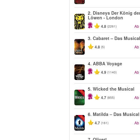
2.
Disneys Der König de
Löwen - London
4.8
Ab
(2261)
3.
Cabaret – Das Musica
4.8
Ab
(5)
4.
ABBA Voyage
4.9
Ab
(1140)
5.
Wicked the Musical
-50%
4.7
Ab
(855)
6.
Matilda – Das Musical
-50%
4.7
Ab
(161)
7.
Oliver!