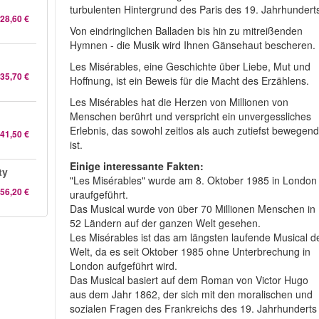
turbulenten Hintergrund des Paris des 19. Jahrhundert
28,60 €
Von eindringlichen Balladen bis hin zu mitreißenden
Hymnen - die Musik wird Ihnen Gänsehaut bescheren.
Les Misérables, eine Geschichte über Liebe, Mut und
35,70 €
Hoffnung, ist ein Beweis für die Macht des Erzählens.
Les Misérables hat die Herzen von Millionen von
Menschen berührt und verspricht ein unvergessliches
Erlebnis, das sowohl zeitlos als auch zutiefst bewegen
41,50 €
ist.
Einige interessante Fakten:
ty
"Les Misérables" wurde am 8. Oktober 1985 in London
56,20 €
uraufgeführt.
Das Musical wurde von über 70 Millionen Menschen in
52 Ländern auf der ganzen Welt gesehen.
Les Misérables ist das am längsten laufende Musical d
Welt, da es seit Oktober 1985 ohne Unterbrechung in
London aufgeführt wird.
Das Musical basiert auf dem Roman von Victor Hugo
aus dem Jahr 1862, der sich mit den moralischen und
sozialen Fragen des Frankreichs des 19. Jahrhunderts