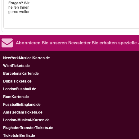
Fragen?
Wir
helfen Ihnen
gerne weiter
Abonnieren Sie unseren Newsletter
Sie erhalten speziell
NewYorkMusicalKarten.de
WienTickets.de
BarcelonaKarten.de
DubaiTickets.de
LondonFussball.de
RomKarten.de
FussballinEngland.de
AmsterdamTickets.de
London-Musical-Karten.de
FlughafenTransferTickets.de
TicketsInBerlin.de