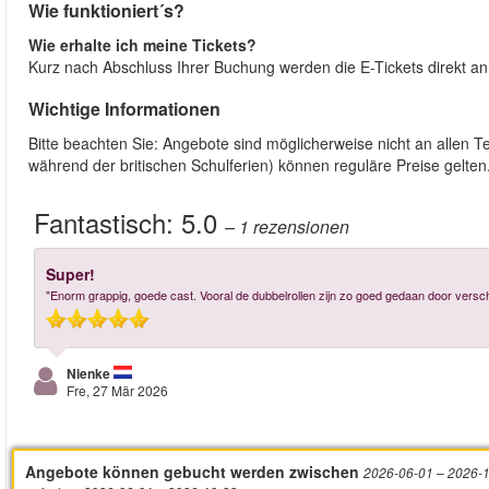
Wie funktioniert´s?
Wie erhalte ich meine Tickets?
Kurz nach Abschluss Ihrer Buchung werden die E-Tickets direkt an 
Wichtige Informationen
Bitte beachten Sie: Angebote sind möglicherweise nicht an allen T
während der britischen Schulferien) können reguläre Preise gelten
Fantastisch:
5.0
– 1
rezensionen
Super!
"Enorm grappig, goede cast. Vooral de dubbelrollen zijn zo goed gedaan door versch
Nienke
Fre, 27 Mär 2026
Angebote können gebucht werden zwischen
2026-06-01
– 2026-