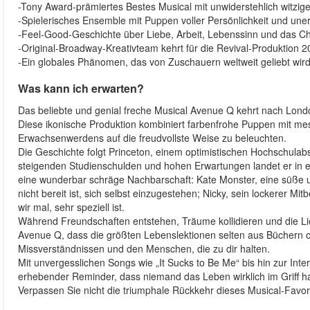
-Tony Award-prämiertes Bestes Musical mit unwiderstehlich witzi
-Spielerisches Ensemble mit Puppen voller Persönlichkeit und u
-Feel-Good-Geschichte über Liebe, Arbeit, Lebenssinn und das
-Original-Broadway-Kreativteam kehrt für die Revival-Produktion 
-Ein globales Phänomen, das von Zuschauern weltweit geliebt wir
Was kann ich erwarten?
Das beliebte und genial freche Musical Avenue Q kehrt nach London
Diese ikonische Produktion kombiniert farbenfrohe Puppen mit me
Erwachsenwerdens auf die freudvollste Weise zu beleuchten.
Die Geschichte folgt Princeton, einem optimistischen Hochschulab
steigenden Studienschulden und hohen Erwartungen landet er in 
eine wunderbar schräge Nachbarschaft: Kate Monster, eine süße un
nicht bereit ist, sich selbst einzugestehen; Nicky, sein lockerer
wir mal, sehr speziell ist.
Während Freundschaften entstehen, Träume kollidieren und die 
Avenue Q, dass die größten Lebenslektionen selten aus Büchern
Missverständnissen und den Menschen, die zu dir halten.
Mit unvergesslichen Songs wie „It Sucks to Be Me“ bis hin zur Inte
erhebender Reminder, dass niemand das Leben wirklich im Griff ha
Verpassen Sie nicht die triumphale Rückkehr dieses Musical-Favor