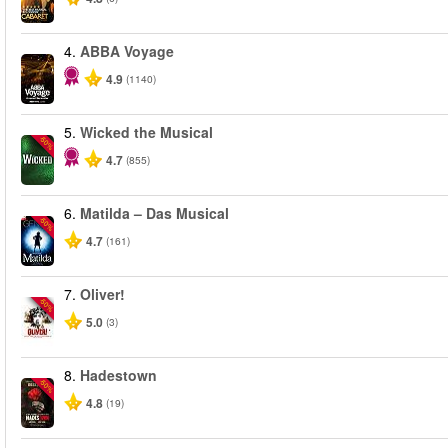
4.
ABBA Voyage
4.9
(1140)
5.
Wicked the Musical
-50%
4.7
(855)
6.
Matilda – Das Musical
-50%
4.7
(161)
7.
Oliver!
-50%
5.0
(3)
8.
Hadestown
-50%
4.8
(19)