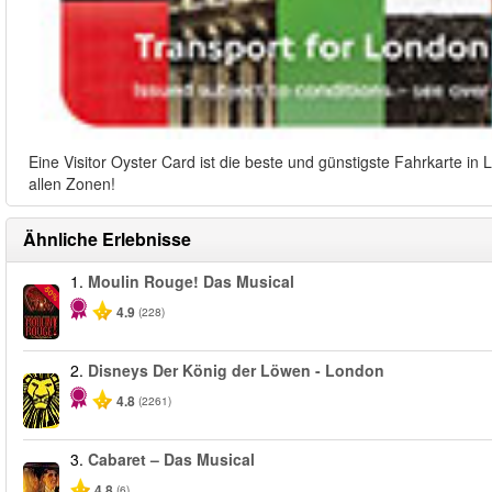
Eine Visitor Oyster Card ist die beste und günstigste Fahrkarte i
allen Zonen!
Ähnliche Erlebnisse
1.
Moulin Rouge! Das Musical
-50%
4.9
(228)
2.
Disneys Der König der Löwen - London
4.8
(2261)
3.
Cabaret – Das Musical
4.8
(6)