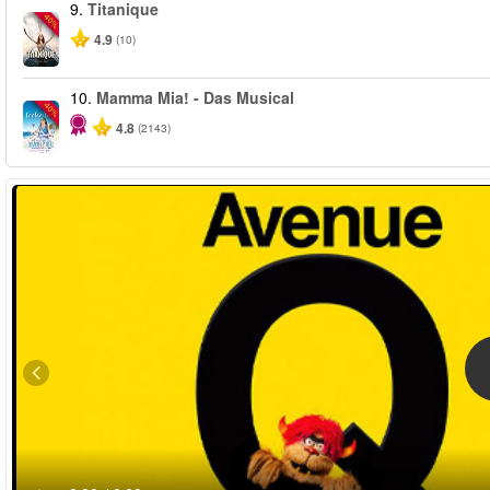
9.
Titanique
-40%
4.9
(10)
10.
Mamma Mia! - Das Musical
-40%
4.8
(2143)