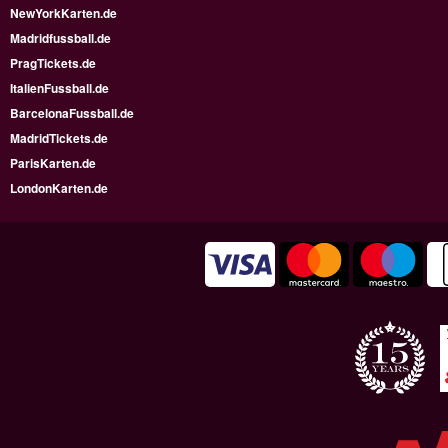
NewYorkKarten.de
Madridfussball.de
PragTickets.de
ItalienFussball.de
BarcelonaFussball.de
MadridTickets.de
ParisKarten.de
LondonKarten.de