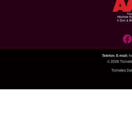
Höchste Kr
© Dun & Br
Telefon
:
E-mail
:
h
© 2026
Ticmat
Ticmates Da