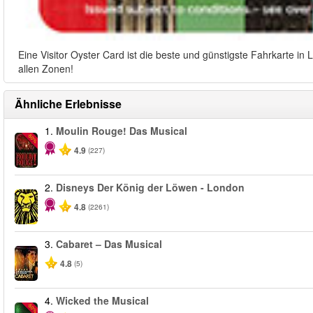
Eine Visitor Oyster Card ist die beste und günstigste Fahrkarte i
allen Zonen!
Ähnliche Erlebnisse
1.
Moulin Rouge! Das Musical
-50%
4.9
(227)
2.
Disneys Der König der Löwen - London
4.8
(2261)
3.
Cabaret – Das Musical
4.8
(5)
4.
Wicked the Musical
-50%