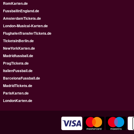
RomKarten.de
FussballinEngland.de
AmsterdamTickets.de
London-Musical-Karten.de
FlughafenTransferTickets.de
TicketsInBerlin.de
NewYorkKarten.de
Madridfussball.de
PragTickets.de
ItalienFussball.de
BarcelonaFussball.de
MadridTickets.de
ParisKarten.de
LondonKarten.de