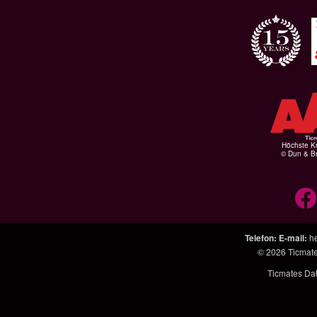
Höchste Kr
© Dun & Br
Telefon
:
E-mail
:
h
© 2026
Ticmat
Ticmates Da