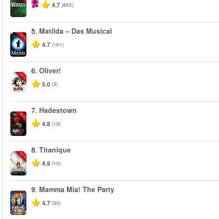
4.7
(855)
5.
Matilda – Das Musical
-50%
4.7
(161)
6.
Oliver!
-50%
5.0
(3)
7.
Hadestown
-50%
4.8
(19)
8.
Titanique
-40%
4.9
(10)
9.
Mamma Mia! The Party
4.7
(30)