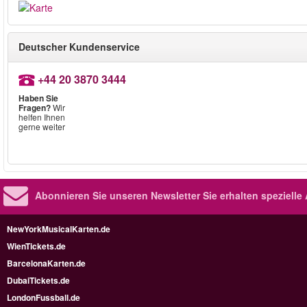
Deutscher Kundenservice
+44 20 3870 3444
Haben Sie
Fragen?
Wir
helfen Ihnen
gerne weiter
Abonnieren Sie unseren Newsletter
Sie erhalten speziell
NewYorkMusicalKarten.de
WienTickets.de
BarcelonaKarten.de
DubaiTickets.de
LondonFussball.de