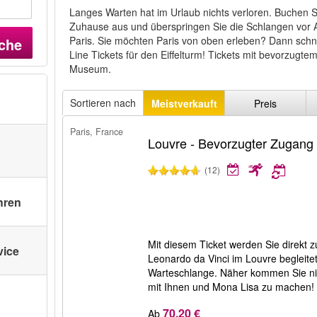
Langes Warten hat im Urlaub nichts verloren. Buchen S
Zuhause aus und überspringen Sie die Schlangen vor 
Paris. Sie möchten Paris von oben erleben? Dann schn
che
Line Tickets für den Eiffelturm! Tickets mit bevorzugt
Museum.
Sortieren nach
Meistverkauft
Preis
Paris, France
Louvre - Bevorzugter Zugang
(12)
hren
Mit diesem Ticket werden Sie direk
vice
Leonardo da Vinci im Louvre begleit
Warteschlange. Näher kommen Sie nic
mit Ihnen und Mona Lisa zu machen!
70,20 €
Ab