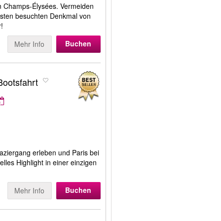
n Champs-Élysées. Vermeiden
igsten besuchten Denkmal von
r!
Buchen
Mehr Info
Bootsfahrt
ziergang erleben und Paris bei
elles Highlight in einer einzigen
Buchen
Mehr Info