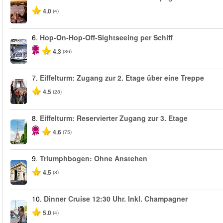
4.0
(4)
6.
Hop-On-Hop-Off-Sightseeing per Schiff
4.3
(86)
7.
Eiffelturm: Zugang zur 2. Etage über eine Treppe
4.5
(28)
8.
Eiffelturm: Reservierter Zugang zur 3. Etage
4.6
(75)
9.
Triumphbogen: Ohne Anstehen
4.5
(8)
10.
Dinner Cruise 12:30 Uhr. Inkl. Champagner
5.0
(4)