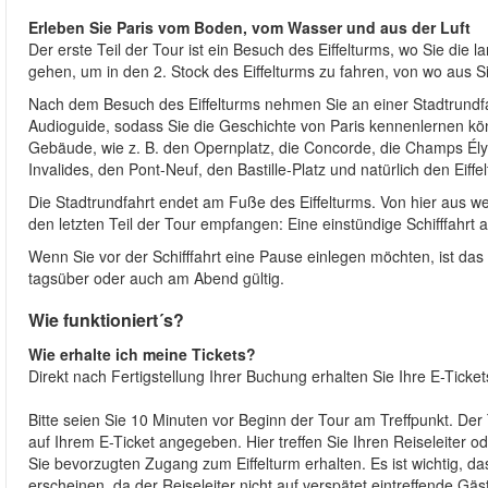
Erleben Sie Paris vom Boden, vom Wasser und aus der Luft
Der erste Teil der Tour ist ein Besuch des Eiffelturms, wo Sie di
gehen, um in den 2. Stock des Eiffelturms zu fahren, von wo aus 
Nach dem Besuch des Eiffelturms nehmen Sie an einer Stadtrundfa
Audioguide, sodass Sie die Geschichte von Paris kennenlernen kö
Gebäude, wie z. B. den Opernplatz, die Concorde, die Champs Ély
Invalides, den Pont-Neuf, den Bastille-Platz und natürlich den Eif
Die Stadtrundfahrt endet am Fuße des Eiffelturms. Von hier aus we
den letzten Teil der Tour empfangen: Eine einstündige Schifffahrt a
Wenn Sie vor der Schifffahrt eine Pause einlegen möchten, ist das kei
tagsüber oder auch am Abend gültig.
Wie funktioniert´s?
Wie erhalte ich meine Tickets?
Direkt nach Fertigstellung Ihrer Buchung erhalten Sie Ihre E-Ticke
Bitte seien Sie 10 Minuten vor Beginn der Tour am Treffpunkt. Der T
auf Ihrem E-Ticket angegeben. Hier treffen Sie Ihren Reiseleiter od
Sie bevorzugten Zugang zum Eiffelturm erhalten. Es ist wichtig, d
erscheinen, da der Reiseleiter nicht auf verspätet eintreffende Gä