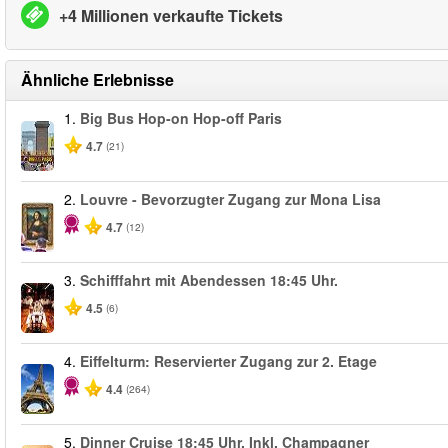
+4 Millionen verkaufte Tickets
Ähnliche Erlebnisse
1.
Big Bus Hop-on Hop-off Paris
4.7
(21)
2.
Louvre - Bevorzugter Zugang zur Mona Lisa
4.7
(12)
3.
Schifffahrt mit Abendessen 18:45 Uhr.
4.5
(6)
4.
Eiffelturm: Reservierter Zugang zur 2. Etage
4.4
(264)
5.
Dinner Cruise 18:45 Uhr. Inkl. Champagner