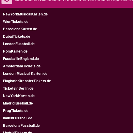
NewYorkMusicalKarten.de
WienTickets.de
BarcelonaKarten.de
DubaiTickets.de
LondonFussball.de
RomKarten.de
FussballinEngland.de
AmsterdamTickets.de
London-Musical-Karten.de
FlughafenTransferTickets.de
TicketsInBerlin.de
NewYorkKarten.de
Madridfussball.de
PragTickets.de
ItalienFussball.de
BarcelonaFussball.de
MadridTickets.de