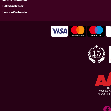
ParisKarten.de
LondonKarten.de
Höchste Kr
© Dun & Br