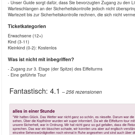
- Unser Guide sorgt dafür, dass Sie bevorzugten Zugang zu den Lif
Warteschlangen an der Sicherheitskontrolle jedoch nicht überspring
Wartezeit bis zur Sicherheitskontrolle rechnen, die sich nicht verme
Ticketkategorien
Erwachsene (12+)
Kind (3-11)
Kleinkind (0-2): Kostenlos
Was ist nicht mit inbegriffen?
- Zugang zur 3. Etage (der Spitze) des Eiffelturms
- Eine geführte Tour
Fantastisch:
4.1
– 256
rezensionen
alles in einer Stunde
"Wir hatten Glück. Das Wetter war nicht ganz so schön, es nieselte. Darum war die 
sehen. Über die Kopfhörer wurden wir super informiert. Da wir die Eiffelturm-tour mi
unsere Sicherheit, war in Ordnung. Mir hat nicht ganz so gut gefallen, dass die Re
sprechen. Das war ein bisschen schade, wir konnten uns aber auf englisch verstä
einzelne Sehenswürdigkeiten noch einmal in Ruhe angesehen und sind auch über d