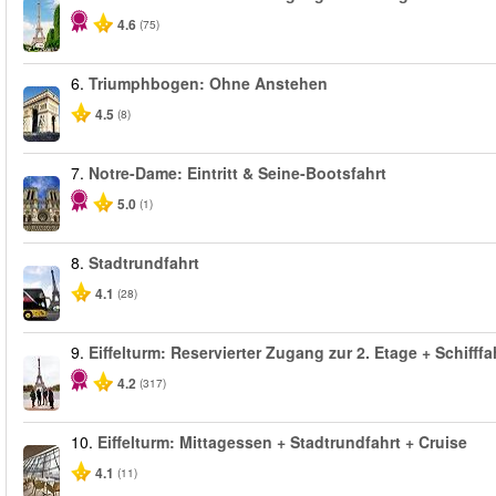
4.6
(75)
6.
Triumphbogen: Ohne Anstehen
4.5
(8)
7.
Notre-Dame: Eintritt & Seine-Bootsfahrt
5.0
(1)
8.
Stadtrundfahrt
4.1
(28)
9.
Eiffelturm: Reservierter Zugang zur 2. Etage + Schifffa
4.2
(317)
10.
Eiffelturm: Mittagessen + Stadtrundfahrt + Cruise
4.1
(11)