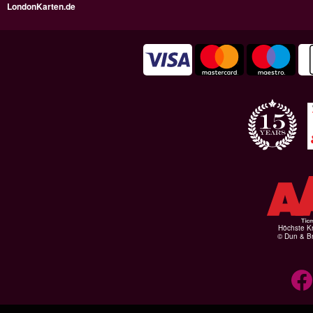
LondonKarten.de
Höchste Kr
© Dun & Br