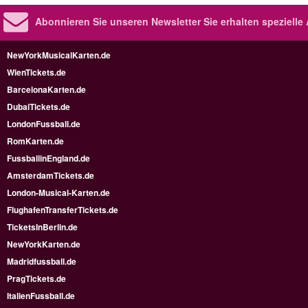
Abonnieren Sie unseren Newsletter
Sie erhalten speziell
NewYorkMusicalKarten.de
WienTickets.de
BarcelonaKarten.de
DubaiTickets.de
LondonFussball.de
RomKarten.de
FussballinEngland.de
AmsterdamTickets.de
London-Musical-Karten.de
FlughafenTransferTickets.de
TicketsInBerlin.de
NewYorkKarten.de
Madridfussball.de
PragTickets.de
ItalienFussball.de