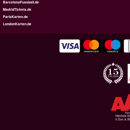
BarcelonaFussball.de
MadridTickets.de
ParisKarten.de
LondonKarten.de
Höchste Kr
© Dun & Br