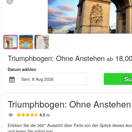
Triumphbogen: Ohne Anstehen
18,00
ab
Datum wählen
Su
Sam, 8 Aug 2026
Triumphbogen: Ohne Anstehen
4.5
(8)
Erleben Sie die 360° Aussicht über Paris von der Spitze dieses 
und legen Sie sofort los!