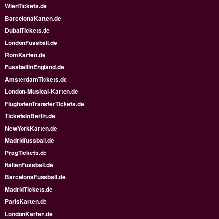
WienTickets.de
BarcelonaKarten.de
DubaiTickets.de
LondonFussball.de
RomKarten.de
FussballinEngland.de
AmsterdamTickets.de
London-Musical-Karten.de
FlughafenTransferTickets.de
TicketsInBerlin.de
NewYorkKarten.de
Madridfussball.de
PragTickets.de
ItalienFussball.de
BarcelonaFussball.de
MadridTickets.de
ParisKarten.de
LondonKarten.de