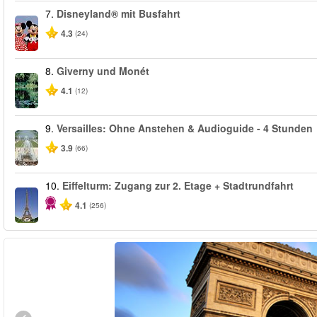
7.
Disneyland® mit Busfahrt
4.3
(24)
8.
Giverny und Monét
4.1
(12)
9.
Versailles: Ohne Anstehen & Audioguide - 4 Stunden
3.9
(66)
10.
Eiffelturm: Zugang zur 2. Etage + Stadtrundfahrt
4.1
(256)