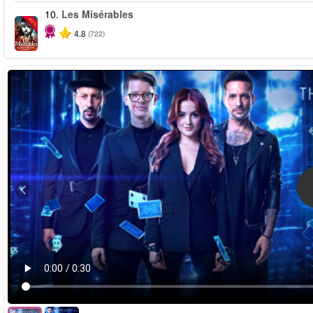
10.
Les Misérables
-40%
4.8
(722)