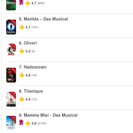
4.7
(855)
5.
Matilda – Das Musical
-50%
4.7
(161)
6.
Oliver!
-50%
5.0
(3)
7.
Hadestown
-50%
4.8
(19)
8.
Titanique
-40%
4.9
(10)
9.
Mamma Mia! - Das Musical
-40%
4.8
(2143)