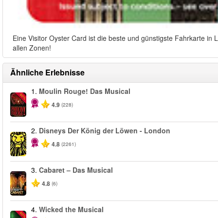
Eine Visitor Oyster Card ist die beste und günstigste Fahrkarte i
allen Zonen!
Ähnliche Erlebnisse
1.
Moulin Rouge! Das Musical
-50%
4.9
(228)
2.
Disneys Der König der Löwen - London
4.8
(2261)
3.
Cabaret – Das Musical
4.8
(6)
4.
Wicked the Musical
-50%