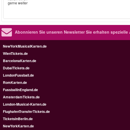
gerne weiter
Abonnieren Sie unseren Newsletter
Sie erhalten speziell
NewYorkMusicalKarten.de
WienTickets.de
BarcelonaKarten.de
DubaiTickets.de
LondonFussball.de
RomKarten.de
FussballinEngland.de
AmsterdamTickets.de
London-Musical-Karten.de
FlughafenTransferTickets.de
TicketsInBerlin.de
NewYorkKarten.de