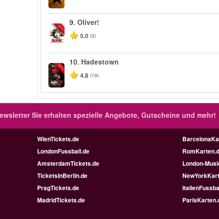
9.
Oliver!
-50%
5.0
(3)
10.
Hadestown
-50%
4.8
(19)
ewsletter
Sie erhalten spezielle Angebote, Gutscheine und mehr!
WienTickets.de
BarcelonaKa
LondonFussball.de
RomKarten.
AmsterdamTickets.de
London-Music
TicketsInBerlin.de
NewYorkKart
PragTickets.de
ItalienFussba
MadridTickets.de
ParisKarten.