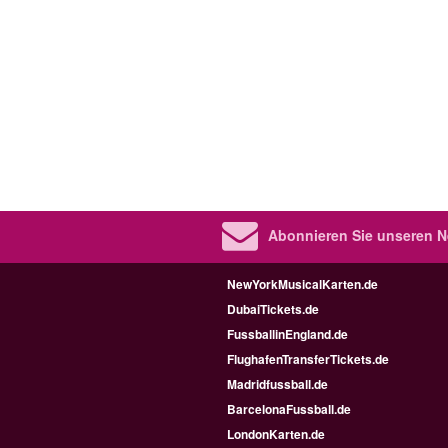
Abonnieren Sie unseren N
NewYorkMusicalKarten.de
DubaiTickets.de
FussballinEngland.de
FlughafenTransferTickets.de
Madridfussball.de
BarcelonaFussball.de
LondonKarten.de