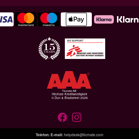
WE SUPPORT
Höchste Kreditwürdigkeit
© Dun & Bradstreet 2026
Telefon
:
E-mail
:
helpdesk@ticmate.com