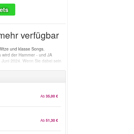
ets
t mehr verfügbar
Witze und klasse Songs.
as wird der Hammer - und JA
 Juni 2024. Wenn Sie dabei sein
ical im West End
Ab
35,00 €
Ab
51,30 €