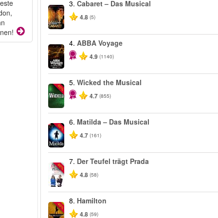
beste
3.
Cabaret – Das Musical
don,
4.8
(5)
hn
onen!
4.
ABBA Voyage
4.9
(1140)
5.
Wicked the Musical
-50%
4.7
(855)
6.
Matilda – Das Musical
-50%
4.7
(161)
7.
Der Teufel trägt Prada
-50%
4.8
(58)
8.
Hamilton
-40%
4.8
(59)