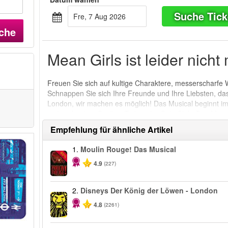
Suche Tick
Fre, 7 Aug 2026
che
Mean Girls ist leider nich
Freuen Sie sich auf kultige Charaktere, messerscharfe 
Schnappen Sie sich Ihre Freunde und Ihre Liebsten, d
London, wir machen es möglich! Das Musical beginnt im
wollen, buchen Sie Ihre Tickets für Girls Club: Das Mus
Empfehlung für ähnliche Artikel
1.
Moulin Rouge! Das Musical
-50%
4.9
(227)
2.
Disneys Der König der Löwen - London
4.8
(2261)