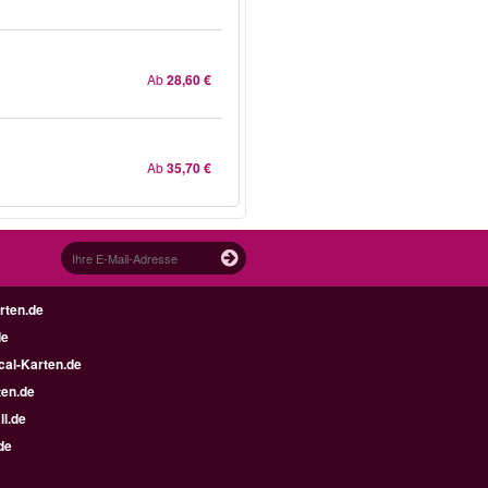
Ab
28,60 €
Ab
35,70 €
rten.de
de
al-Karten.de
en.de
ll.de
de