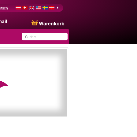
utsch
ail
Warenkorb
Sie haben dieses
Produkt in Ihrer Liste
gespeichert