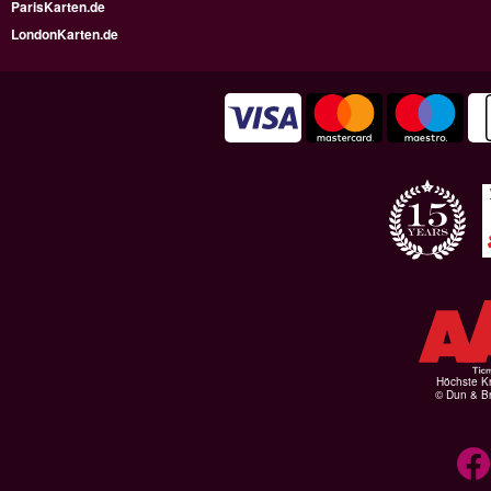
ParisKarten.de
LondonKarten.de
Höchste Kr
© Dun & Br