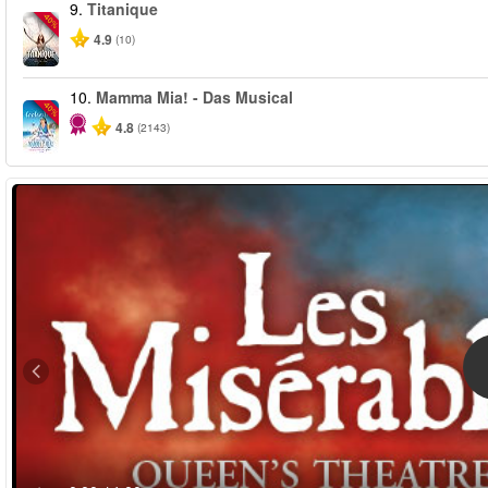
9.
Titanique
-40%
4.9
(10)
10.
Mamma Mia! - Das Musical
-40%
4.8
(2143)