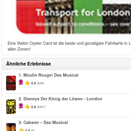
Eine Visitor Oyster Card ist die beste und günstigste Fahrkarte i
allen Zonen!
Ähnliche Erlebnisse
1.
Moulin Rouge! Das Musical
-50%
4.9
(228)
2.
Disneys Der König der Löwen - London
4.8
(2261)
3.
Cabaret – Das Musical
4.8
(6)