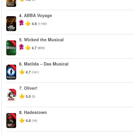
4.
ABBA Voyage
4.9
(1140)
5.
Wicked the Musical
-50%
4.7
(855)
6.
Matilda – Das Musical
-50%
4.7
(161)
7.
Oliver!
-50%
5.0
(3)
8.
Hadestown
-50%
4.8
(19)