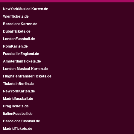
NewYorkMusicalKarten.de
WienTickets.de
BarcelonaKarten.de
DubaiTickets.de
LondonFussball.de
RomKarten.de
FussballinEngland.de
AmsterdamTickets.de
London-Musical-Karten.de
FlughafenTransferTickets.de
TicketsInBerlin.de
NewYorkKarten.de
Madridfussball.de
PragTickets.de
ItalienFussball.de
BarcelonaFussball.de
MadridTickets.de