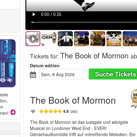
The Book of Mormon
Tickets für
:
a
Datum wählen
Suche Tickets
Sam, 8 Aug 2026
beste
The Book of Mormon
don,
hn
4.8
(283)
onen!
The Book of Mormon ist das lustigste und witzigste
Musical im Londoner West End - EVER!
Gänsehautkomödie trifft auf mitreißende Melodien. Ein