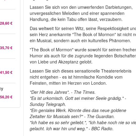
Lassen Sie sich von den umwerfenden Darbietungen,
unvergesslichen Melodien und einer spannenden
Handlung, die kein Tabu offen lässt, verzaubern.
28,60 €
Das weltweit für seinen Witz, seine Respektlosigkeit un
sein Herz anerkannte "The Book of Mormon" ist nicht n
ein Musical, sondern auch ein kulturelles Phänomen.
35,70 €
"The Book of Mormon" wurde sowohl für seinen freche
Humor als auch für die zugrunde liegenden Botschafte
von Liebe und Akzeptanz gelobt.
Lassen Sie sich dieses sensationelle Theatererlebnis
41,50 €
nicht entgehen - es ist himmlische Komödie vom
Feinsten, mitten im Herzen von London.
ty
"Der Hit des Jahres". - The Times.
56,20 €
"Es ist urkomisch. Gott sei meiner Seele gnädig." -
Sunday Telegraph.
"Ein geniales Werk. Könnte dies das neue goldene
Zeitalter für Musicals sein?" - The Guardian.
"Ich habe es so sehr geliebt.", "Ich habe noch nie so vie
gelacht. Ich war hin und weg." - BBC Radio.