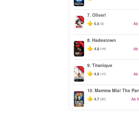
7.
Oliver!
-50%
5.0
Ab
(3)
8.
Hadestown
-50%
4.8
Ab
(19)
9.
Titanique
-40%
4.9
Ab
(10)
10.
Mamma Mia! The Par
4.7
Ab
1
(30)