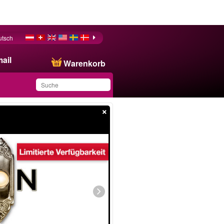
utsch
ail
Warenkorb
×
Sie haben dieses
Produkt in Ihrer Liste
gespeichert