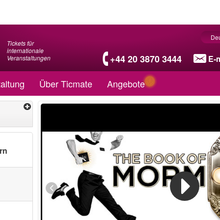
De
Tickets für
internationale
+44 20 3870 3444
E-m
Veranstaltungen
altung
Über Ticmate
Angebote
rn