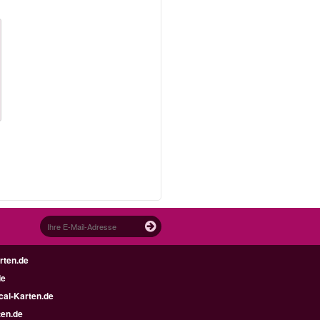
rten.de
de
al-Karten.de
en.de