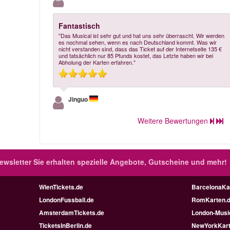
Fantastisch
"Das Musical ist sehr gut und hat uns sehr überrascht. Wir werden
es nochmal sehen, wenn es nach Deutschland kommt. Was wir
nicht verstanden sind, dass das Ticket auf der Internetseite 135 €
und tatsächlich nur 85 Pfunds kostet, das Letzte haben wir bei
Abholung der Karten erfahren."
Jinguo
Weitere Bewertungen
ewsletter
Sie erhalten spezielle Angebote, Gutscheine und mehr!
WienTickets.de
BarcelonaKa
LondonFussball.de
RomKarten.
AmsterdamTickets.de
London-Music
TicketsInBerlin.de
NewYorkKart