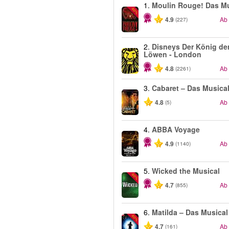
1.
Moulin Rouge! Das Mu
-50%
4.9
Ab
(227)
2.
Disneys Der König de
Löwen - London
4.8
Ab
(2261)
3.
Cabaret – Das Musica
4.8
Ab
(5)
4.
ABBA Voyage
4.9
Ab
(1140)
5.
Wicked the Musical
-50%
4.7
Ab
(855)
6.
Matilda – Das Musical
-50%
4.7
Ab
(161)