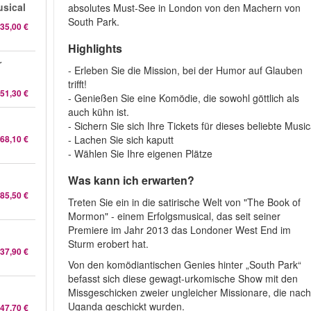
sical
absolutes Must-See in London von den Machern von
South Park.
35,00 €
Highlights
r
- Erleben Sie die Mission, bei der Humor auf Glauben
trifft!
51,30 €
- Genießen Sie eine Komödie, die sowohl göttlich als
auch kühn ist.
l
- Sichern Sie sich Ihre Tickets für dieses beliebte Music
- Lachen Sie sich kaputt
68,10 €
- Wählen Sie Ihre eigenen Plätze
Was kann ich erwarten?
85,50 €
Treten Sie ein in die satirische Welt von "The Book of
Mormon" - einem Erfolgsmusical, das seit seiner
Premiere im Jahr 2013 das Londoner West End im
Sturm erobert hat.
37,90 €
Von den komödiantischen Genies hinter „South Park“
befasst sich diese gewagt-urkomische Show mit den
Missgeschicken zweier ungleicher Missionare, die nac
Uganda geschickt wurden.
47,70 €