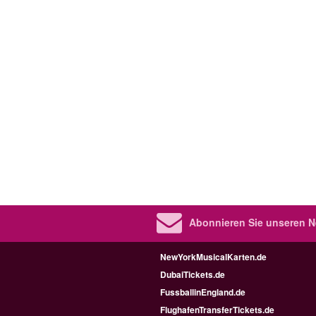
Abonnieren Sie unseren N
NewYorkMusicalKarten.de
DubaiTickets.de
FussballinEngland.de
FlughafenTransferTickets.de