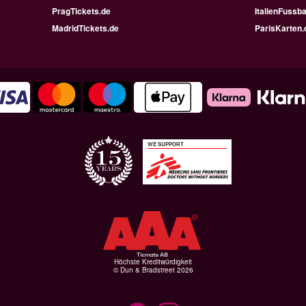
PragTickets.de
ItalienFussba
MadridTickets.de
ParisKarten.
WE SUPPORT
Höchste Kreditwürdigkeit
© Dun & Bradstreet 2026