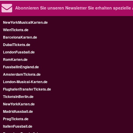
Abonnieren Sie unseren Newsletter
Sie erhalten speziell
NewYorkMusicalKarten.de
WienTickets.de
BarcelonaKarten.de
DubaiTickets.de
LondonFussball.de
RomKarten.de
FussballinEngland.de
AmsterdamTickets.de
London-Musical-Karten.de
FlughafenTransferTickets.de
TicketsInBerlin.de
NewYorkKarten.de
Madridfussball.de
PragTickets.de
ItalienFussball.de