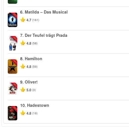
6.
Matilda – Das Musical
-50%
4.7
(161)
7.
Der Teufel trägt Prada
-50%
4.8
(58)
8.
Hamilton
-40%
4.8
(59)
9.
Oliver!
-50%
5.0
(3)
10.
Hadestown
-50%
4.8
(19)