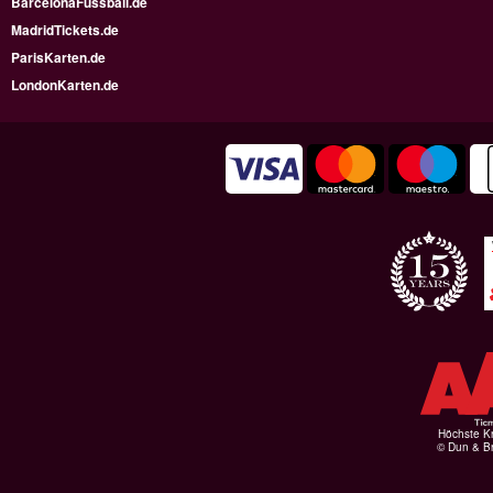
BarcelonaFussball.de
MadridTickets.de
ParisKarten.de
LondonKarten.de
Höchste Kr
© Dun & Br