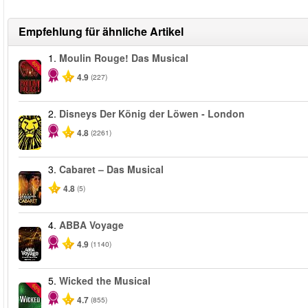
Empfehlung für ähnliche Artikel
1.
Moulin Rouge! Das Musical
-50%
4.9
(227)
2.
Disneys Der König der Löwen - London
4.8
(2261)
3.
Cabaret – Das Musical
4.8
(5)
4.
ABBA Voyage
4.9
(1140)
5.
Wicked the Musical
-50%
4.7
(855)