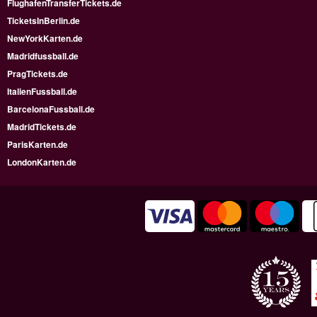
FlughafenTransferTickets.de
TicketsInBerlin.de
NewYorkKarten.de
Madridfussball.de
PragTickets.de
ItalienFussball.de
BarcelonaFussball.de
MadridTickets.de
ParisKarten.de
LondonKarten.de