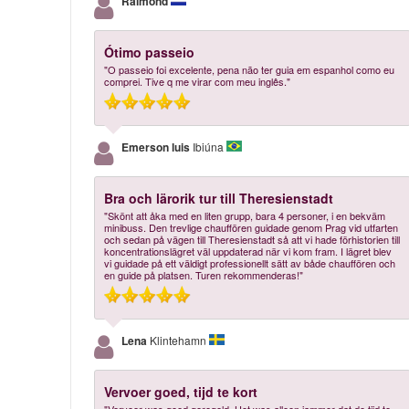
Raimond
Ótimo passeio
"O passeio foi excelente, pena não ter guia em espanhol como eu
comprei. Tive q me virar com meu inglês."
Emerson luis
Ibiúna
Bra och lärorik tur till Theresienstadt
"Skönt att åka med en liten grupp, bara 4 personer, i en bekväm
minibuss. Den trevlige chauffören guidade genom Prag vid utfarten
och sedan på vägen till Theresienstadt så att vi hade förhistorien till
koncentrationslägret väl uppdaterad när vi kom fram. I lägret blev
vi guidade på ett väldigt professionellt sätt av både chauffören och
en guide på platsen. Turen rekommenderas!"
Lena
Klintehamn
Vervoer goed, tijd te kort