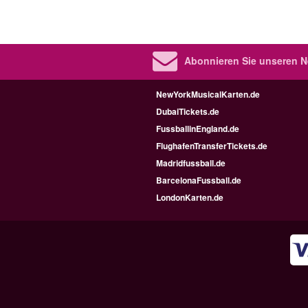
Abonnieren Sie unseren N
NewYorkMusicalKarten.de
DubaiTickets.de
FussballinEngland.de
FlughafenTransferTickets.de
Madridfussball.de
BarcelonaFussball.de
LondonKarten.de