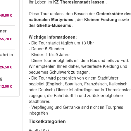
Ihr Leben im
KZ Theresienstadt lassen
.
Diese Tour umfasst den Besuch der
Gedenkstätte de
40,80 €
nationalen Martyriums
, der
Kleinen Festung
sowie
des
Ghetto-Museums
.
nner
Wichtige Informationen:
55,70 €
- Die Tour startet täglich um 13 Uhr
- Dauer: 5 Stunden
ahrt in
- Kinder: 1 bis 9 Jahre
- Diese Tour erfolgt teils mit dem Bus und teils zu Fuß.
Wir empfehlen Ihnen daher, wetterfeste Kleidung und
26,50 €
bequemes Schuhwerk zu tragen.
- Die Tour wird persönlich von einem Stadtführer
ag
begleitet (Englisch, Spanisch, Französisch, Italienisch
12,00 €
oder Deutsch) Dieser ist allerdings nur in Theresiensta
zugegen, die Fahrt dorthin und zurück erfolgt ohne
Stadtführer.
- Verpflegung und Getränke sind nicht im Tourpreis
inbegriffen
Ticketkategorien
Adult (10+)