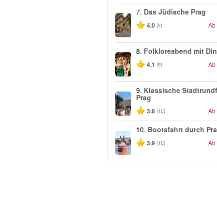
7.
Das Jüdische Prag
4.0
Ab
(2)
8.
Folkloreabend mit Di
4.1
Ab
(9)
9.
Klassische Stadtrundf
Prag
3.8
Ab
(10)
10.
Bootsfahrt durch Pr
3.9
Ab
(10)