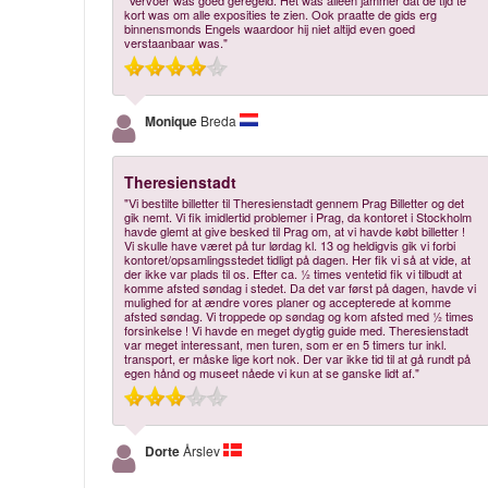
"Vervoer was goed geregeld. Het was alleen jammer dat de tijd te
kort was om alle exposities te zien. Ook praatte de gids erg
binnensmonds Engels waardoor hij niet altijd even goed
verstaanbaar was."
Monique
Breda
Theresienstadt
"Vi bestilte billetter til Theresienstadt gennem Prag Billetter og det
gik nemt. Vi fik imidlertid problemer i Prag, da kontoret i Stockholm
havde glemt at give besked til Prag om, at vi havde købt billetter !
Vi skulle have været på tur lørdag kl. 13 og heldigvis gik vi forbi
kontoret/opsamlingsstedet tidligt på dagen. Her fik vi så at vide, at
der ikke var plads til os. Efter ca. ½ times ventetid fik vi tilbudt at
komme afsted søndag i stedet. Da det var først på dagen, havde vi
mulighed for at ændre vores planer og accepterede at komme
afsted søndag. Vi troppede op søndag og kom afsted med ½ times
forsinkelse ! Vi havde en meget dygtig guide med. Theresienstadt
var meget interessant, men turen, som er en 5 timers tur inkl.
transport, er måske lige kort nok. Der var ikke tid til at gå rundt på
egen hånd og museet nåede vi kun at se ganske lidt af."
Dorte
Årslev