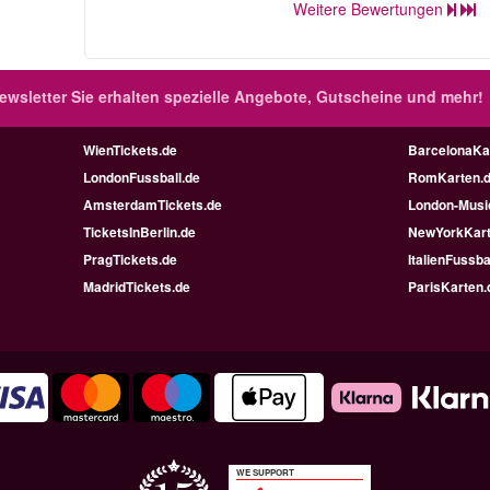
Weitere Bewertungen
ewsletter
Sie erhalten spezielle Angebote, Gutscheine und mehr!
WienTickets.de
BarcelonaKa
LondonFussball.de
RomKarten.
AmsterdamTickets.de
London-Music
TicketsInBerlin.de
NewYorkKart
PragTickets.de
ItalienFussba
MadridTickets.de
ParisKarten.
WE SUPPORT