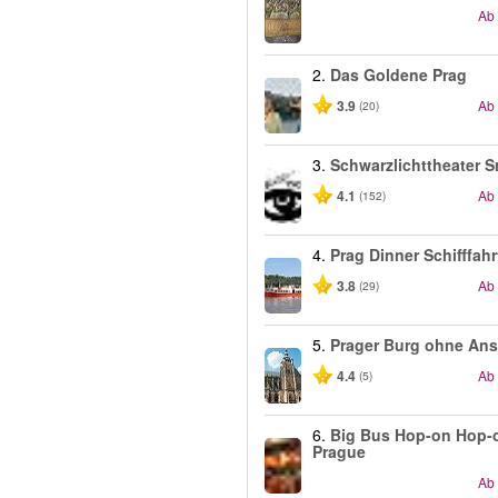
Ab
2.
Das Goldene Prag
3.9
Ab
(20)
3.
Schwarzlichttheater S
4.1
Ab
(152)
4.
Prag Dinner Schifffahr
3.8
Ab
(29)
5.
Prager Burg ohne An
4.4
Ab
(5)
6.
Big Bus Hop-on Hop-o
Prague
Ab