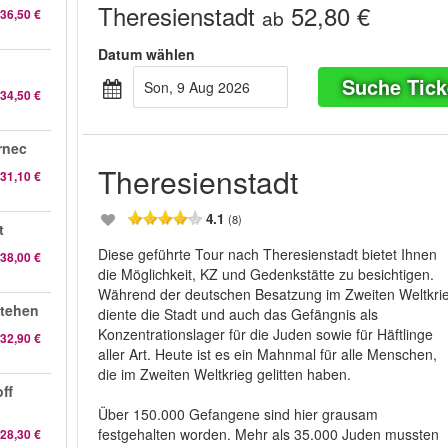
Theresienstadt
52,80 €
ab
36,50 €
Datum wählen
Suche Tick
Son, 9 Aug 2026
34,50 €
rnec
Theresienstadt
31,10 €
4.1
(8)
t
Diese geführte Tour nach Theresienstadt bietet Ihnen
38,00 €
die Möglichkeit, KZ und Gedenkstätte zu besichtigen.
Während der deutschen Besatzung im Zweiten Weltkri
stehen
diente die Stadt und auch das Gefängnis als
Konzentrationslager für die Juden sowie für Häftlinge
32,90 €
aller Art. Heute ist es ein Mahnmal für alle Menschen,
die im Zweiten Weltkrieg gelitten haben.
ff
Über 150.000 Gefangene sind hier grausam
festgehalten worden. Mehr als 35.000 Juden mussten
28,30 €