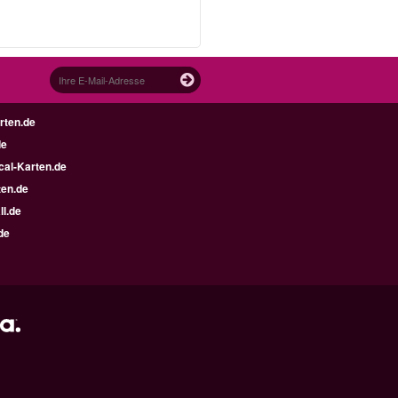
rten.de
de
al-Karten.de
en.de
ll.de
de