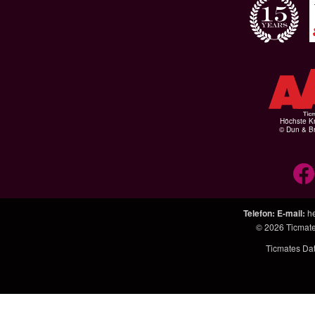
Höchste Kr
© Dun & Br
Telefon
:
E-mail
:
h
© 2026
Ticmat
Ticmates Da