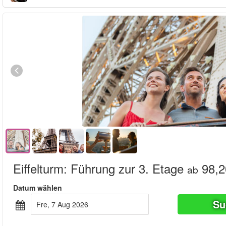
Eiffelturm: Führung zur 3. Etage
98,2
ab
Datum wählen
Su
Fre, 7 Aug 2026