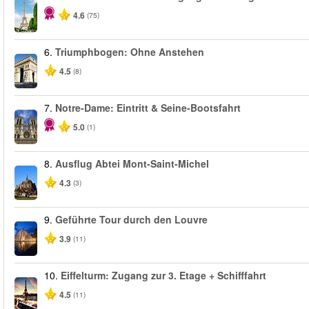
4.6
(75)
6.
Triumphbogen: Ohne Anstehen
4.5
(8)
7.
Notre-Dame: Eintritt & Seine-Bootsfahrt
5.0
(1)
8.
Ausflug Abtei Mont-Saint-Michel
4.3
(3)
9.
Geführte Tour durch den Louvre
3.9
(11)
10.
Eiffelturm: Zugang zur 3. Etage + Schifffahrt
4.5
(11)