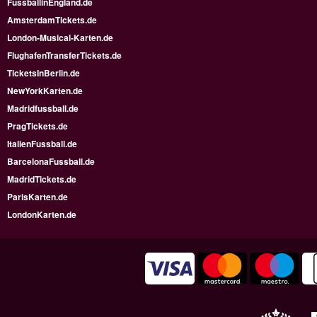
FussballinEngland.de
AmsterdamTickets.de
London-Musical-Karten.de
FlughafenTransferTickets.de
TicketsInBerlin.de
NewYorkKarten.de
Madridfussball.de
PragTickets.de
ItalienFussball.de
BarcelonaFussball.de
MadridTickets.de
ParisKarten.de
LondonKarten.de