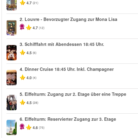
4.7
(21)
2.
Louvre - Bevorzugter Zugang zur Mona Lisa
4.7
(12)
3.
Schifffahrt mit Abendessen 18:45 Uhr.
4.5
(6)
4.
Dinner Cruise 18:45 Uhr. Inkl. Champagner
4.0
(4)
5.
Eiffelturm: Zugang zur 2. Etage über eine Treppe
4.5
(28)
6.
Eiffelturm: Reservierter Zugang zur 3. Etage
4.6
(75)