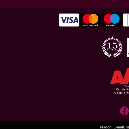
Höchste Kr
© Dun & Br
Telefon
:
E-mail
:
h