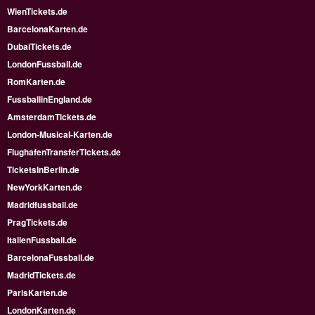
WienTickets.de
BarcelonaKarten.de
DubaiTickets.de
LondonFussball.de
RomKarten.de
FussballinEngland.de
AmsterdamTickets.de
London-Musical-Karten.de
FlughafenTransferTickets.de
TicketsInBerlin.de
NewYorkKarten.de
Madridfussball.de
PragTickets.de
ItalienFussball.de
BarcelonaFussball.de
MadridTickets.de
ParisKarten.de
LondonKarten.de