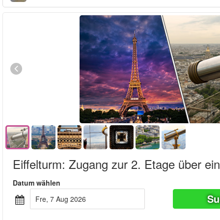
Eiffelturm: Zugang zur 2. Etage über ei
Datum wählen
Su
Fre, 7 Aug 2026