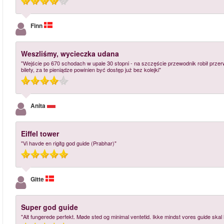
Finn
Weszliśmy, wycieczka udana
"Wejście po 670 schodach w upale 30 stopni - na szczęście przewodnik robił przerw
bilety, za te pieniądze powinien być dostęp już bez kolejki"
Anita
Eiffel tower
"Vi havde en rigitg god guide (Prabhar)"
Gitte
Super god guide
"Alt fungerede perfekt. Møde sted og minimal ventetid. Ikke mindst vores guide ska