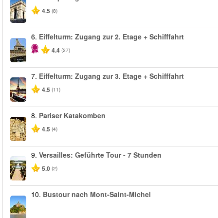
4.5
(8)
6.
Eiffelturm: Zugang zur 2. Etage + Schifffahrt
4.4
(27)
7.
Eiffelturm: Zugang zur 3. Etage + Schifffahrt
4.5
(11)
8.
Pariser Katakomben
4.5
(4)
9.
Versailles: Geführte Tour - 7 Stunden
5.0
(2)
10.
Bustour nach Mont-Saint-Michel