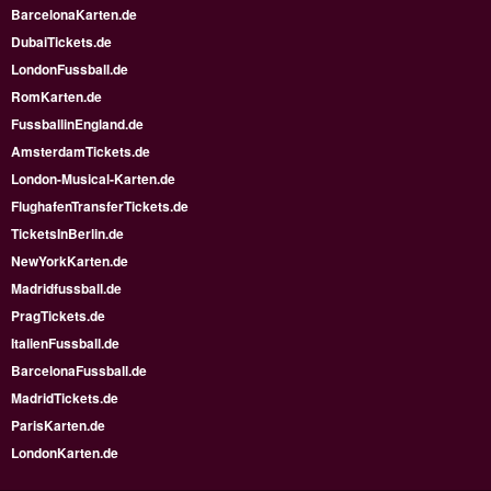
BarcelonaKarten.de
DubaiTickets.de
LondonFussball.de
RomKarten.de
FussballinEngland.de
AmsterdamTickets.de
London-Musical-Karten.de
FlughafenTransferTickets.de
TicketsInBerlin.de
NewYorkKarten.de
Madridfussball.de
PragTickets.de
ItalienFussball.de
BarcelonaFussball.de
MadridTickets.de
ParisKarten.de
LondonKarten.de