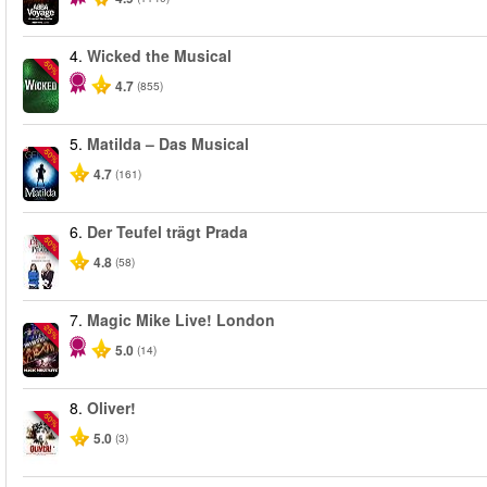
4.
Wicked the Musical
-50%
4.7
(855)
5.
Matilda – Das Musical
-50%
4.7
(161)
6.
Der Teufel trägt Prada
-50%
4.8
(58)
7.
Magic Mike Live! London
-25%
5.0
(14)
8.
Oliver!
-50%
5.0
(3)