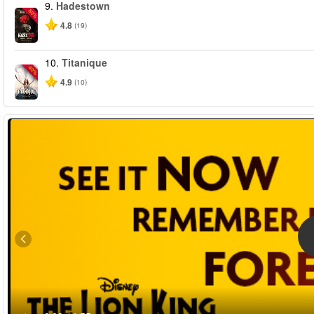
9.
Hadestown
-50%
4.8
(19)
10.
Titanique
-40%
4.9
(10)