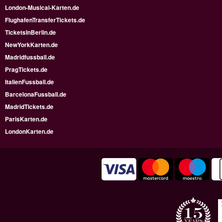
London-Musical-Karten.de
FlughafenTransferTickets.de
TicketsInBerlin.de
NewYorkKarten.de
Madridfussball.de
PragTickets.de
ItalienFussball.de
BarcelonaFussball.de
MadridTickets.de
ParisKarten.de
LondonKarten.de