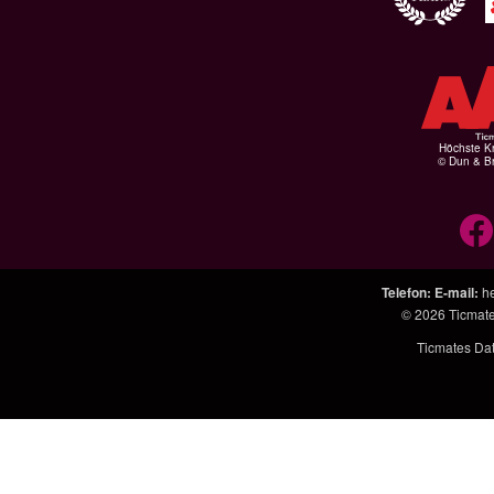
Höchste Kr
© Dun & Br
Telefon
:
E-mail
:
h
© 2026
Ticmat
Ticmates Da