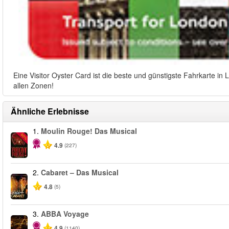
Eine Visitor Oyster Card ist die beste und günstigste Fahrkarte i
allen Zonen!
Ähnliche Erlebnisse
1.
Moulin Rouge! Das Musical
-50%
4.9
(227)
2.
Cabaret – Das Musical
4.8
(5)
3.
ABBA Voyage
4.9
(1140)