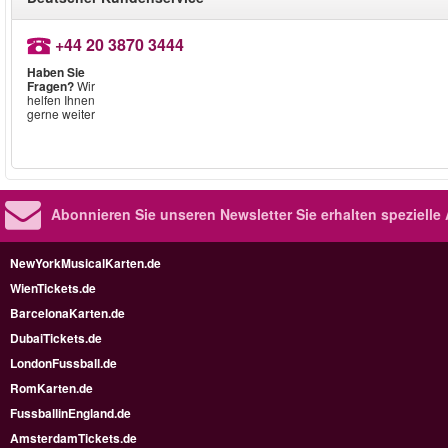
+44 20 3870 3444
Haben Sie
Fragen?
Wir
helfen Ihnen
gerne weiter
Abonnieren Sie unseren Newsletter
Sie erhalten speziell
NewYorkMusicalKarten.de
WienTickets.de
BarcelonaKarten.de
DubaiTickets.de
LondonFussball.de
RomKarten.de
FussballinEngland.de
AmsterdamTickets.de