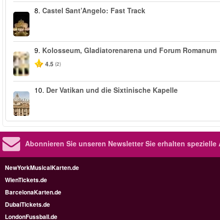
8.
Castel Sant’Angelo: Fast Track
9.
Kolosseum, Gladiatorenarena und Forum Romanum
4.5
(2)
10.
Der Vatikan und die Sixtinische Kapelle
Abonnieren Sie unseren Newsletter
Sie erhalten speziell
NewYorkMusicalKarten.de
WienTickets.de
BarcelonaKarten.de
DubaiTickets.de
LondonFussball.de