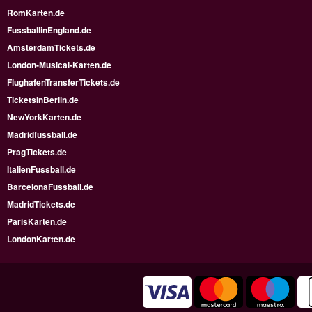
RomKarten.de
FussballinEngland.de
AmsterdamTickets.de
London-Musical-Karten.de
FlughafenTransferTickets.de
TicketsInBerlin.de
NewYorkKarten.de
Madridfussball.de
PragTickets.de
ItalienFussball.de
BarcelonaFussball.de
MadridTickets.de
ParisKarten.de
LondonKarten.de