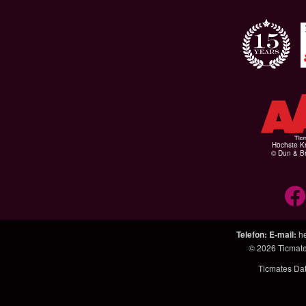
Höchste Kr
© Dun & Br
Telefon
:
E-mail
:
h
© 2026
Ticmat
Ticmates Da