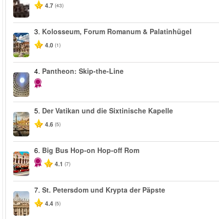
4.7
(43)
3.
Kolosseum, Forum Romanum & Palatinhügel
4.0
(1)
4.
Pantheon: Skip-the-Line
5.
Der Vatikan und die Sixtinische Kapelle
4.6
(5)
6.
Big Bus Hop-on Hop-off Rom
4.1
(7)
7.
St. Petersdom und Krypta der Päpste
4.4
(5)