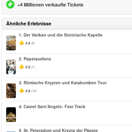
+4 Millionen verkaufte Tickets
Ähnliche Erlebnisse
1.
Der Vatikan und die Sixtinische Kapelle
4.6
(5)
2.
Papstaudienz
5.0
(1)
3.
Römische Krypten und Katakomben Tour
4.8
(12)
4.
Castel Sant’Angelo: Fast Track
5.
St. Petersdom und Krypta der Päpste