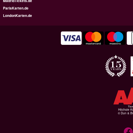
MadridTickets.de
ParisKarten.de
LondonKarten.de
Höchste Kr
© Dun & Br