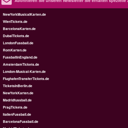
Abonnieren Sie unseren Newsletter
Sie erhalten speziell
NewYorkMusicalKarten.de
WienTickets.de
BarcelonaKarten.de
DubaiTickets.de
LondonFussball.de
RomKarten.de
FussballinEngland.de
AmsterdamTickets.de
London-Musical-Karten.de
FlughafenTransferTickets.de
TicketsInBerlin.de
NewYorkKarten.de
Madridfussball.de
PragTickets.de
ItalienFussball.de
BarcelonaFussball.de