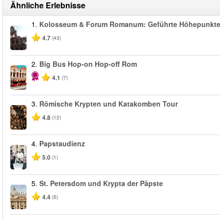
Ähnliche Erlebnisse
1.
Kolosseum & Forum Romanum: Geführte Höhepunkt
4.7
(43)
2.
Big Bus Hop-on Hop-off Rom
4.1
(7)
3.
Römische Krypten und Katakomben Tour
4.8
(12)
4.
Papstaudienz
5.0
(1)
5.
St. Petersdom und Krypta der Päpste
4.4
(5)