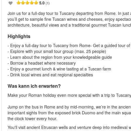
5.0
(1)
Join us for a full-day tour to Tuscany departing from Rome. In just
you’ll get to sample fine Tuscan wines and cheeses, enjoy spectac
architecture, beautiful views and a traditional gourmet Tuscan lunc
Highlights
- Enjoy a full-day tour to Tuscany from Rome- Get a guided tour o
- Explore with your small tour group (max. 25 people)
- Learn about the region from your knowledgeable guide
- Borrow a headset where necessary
- Enjoy a gourmet lunch & wine tasting at a Tuscan farm
- Drink local wines and eat regional specialties
Was kann ich erwarten?
Make your Roman holiday even more special with a trip to Tuscany
Jump on the bus in Rome and by mid-morning, we’re in the ancient
important sights from the exposed brick Duomo and the main squar
the clock tower every hour.
You'll visit ancient Etruscan wells and venture deep into medieval win