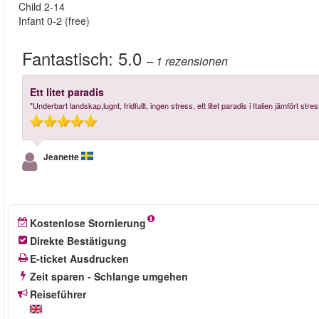
Child 2-14
Infant 0-2 (free)
Fantastisch:
5.0
– 1
rezensionen
Ett litet paradis
"Underbart landskap,lugnt, fridfullt, ingen stress, ett litet paradis i Italien jämfört str
Jeanette
Kostenlose Stornierung
Direkte Bestätigung
E-ticket Ausdrucken
Zeit sparen - Schlange umgehen
Reiseführer