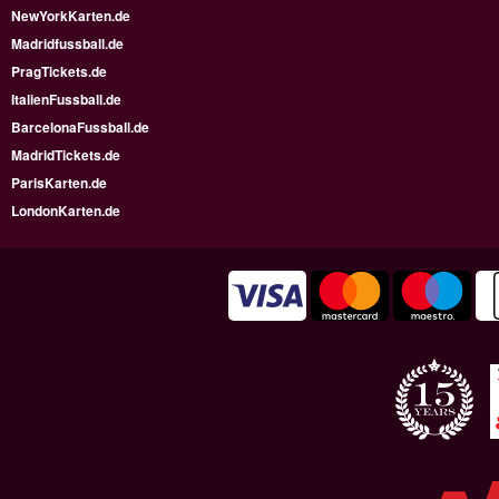
NewYorkKarten.de
Madridfussball.de
PragTickets.de
ItalienFussball.de
BarcelonaFussball.de
MadridTickets.de
ParisKarten.de
LondonKarten.de