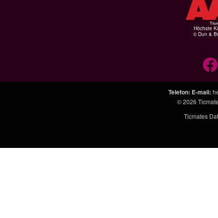
Höchste Kr
© Dun & Br
Telefon
:
E-mail
:
h
© 2026
Ticmat
Ticmates Da