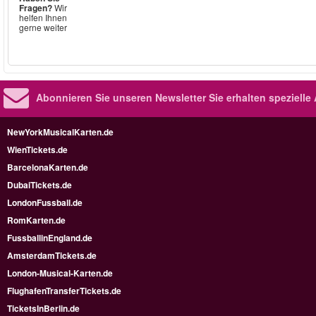
Fragen?
Wir
helfen Ihnen
gerne weiter
Abonnieren Sie unseren Newsletter
Sie erhalten speziell
NewYorkMusicalKarten.de
WienTickets.de
BarcelonaKarten.de
DubaiTickets.de
LondonFussball.de
RomKarten.de
FussballinEngland.de
AmsterdamTickets.de
London-Musical-Karten.de
FlughafenTransferTickets.de
TicketsInBerlin.de