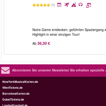
(1)
Notre-Dame entdecken, geführten Spaziergang erl
Highlight in einer einzigen Tour!
36,30 €
Ab
Abonnieren Sie unseren Newsletter
Sie erhalten speziell
NewYorkMusicalKarten.de
WienTickets.de
BarcelonaKarten.de
DubaiTickets.de
LondonFussball.de