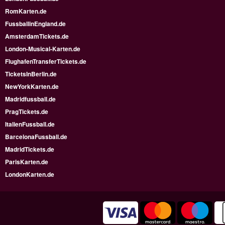
RomKarten.de
FussballinEngland.de
AmsterdamTickets.de
London-Musical-Karten.de
FlughafenTransferTickets.de
TicketsInBerlin.de
NewYorkKarten.de
Madridfussball.de
PragTickets.de
ItalienFussball.de
BarcelonaFussball.de
MadridTickets.de
ParisKarten.de
LondonKarten.de