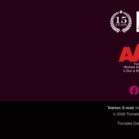
Höchste Kr
© Dun & Br
Telefon
:
E-mail
:
h
© 2026
Ticmat
Ticmates Da