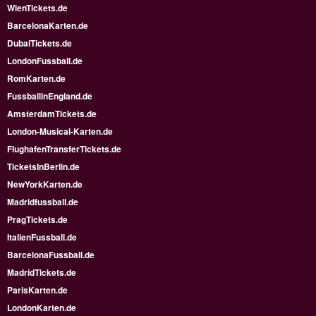
WienTickets.de
BarcelonaKarten.de
DubaiTickets.de
LondonFussball.de
RomKarten.de
FussballinEngland.de
AmsterdamTickets.de
London-Musical-Karten.de
FlughafenTransferTickets.de
TicketsInBerlin.de
NewYorkKarten.de
Madridfussball.de
PragTickets.de
ItalienFussball.de
BarcelonaFussball.de
MadridTickets.de
ParisKarten.de
LondonKarten.de