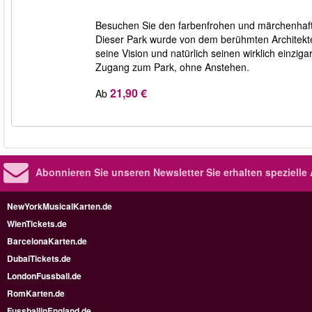
Besuchen Sie den farbenfrohen und märchenhafte
Dieser Park wurde von dem berühmten Architekte
seine Vision und natürlich seinen wirklich einzig
Zugang zum Park, ohne Anstehen.
21,90 €
Ab
Abonnieren Sie unseren Newsletter
Sie erhalten speziell
NewYorkMusicalKarten.de
WienTickets.de
BarcelonaKarten.de
DubaiTickets.de
LondonFussball.de
RomKarten.de
FussballinEngland.de