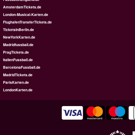
AmsterdamTickets.de
London-Musical-Karten.de
FlughafenTransferTickets.de
TicketsInBerlin.de
NewYorkKarten.de
Madridfussball.de
PragTickets.de
ItalienFussball.de
BarcelonaFussball.de
MadridTickets.de
ParisKarten.de
LondonKarten.de