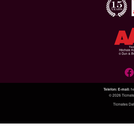
Höchste Kr
© Dun & Br
Telefon
:
E-mail
:
h
© 2026
Ticmat
Ticmates Da