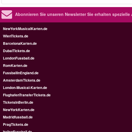
Abonnieren Sie unseren Newsletter
Sie erhalten speziell
NewYorkMusicalKarten.de
WienTickets.de
BarcelonaKarten.de
DubaiTickets.de
LondonFussball.de
RomKarten.de
FussballinEngland.de
AmsterdamTickets.de
London-Musical-Karten.de
FlughafenTransferTickets.de
TicketsInBerlin.de
NewYorkKarten.de
Madridfussball.de
PragTickets.de
ItalienFussball.de