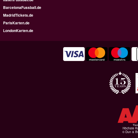
BarcelonaFussball.de
MadridTickets.de
ParisKarten.de
LondonKarten.de
Höchste Kr
© Dun & Br