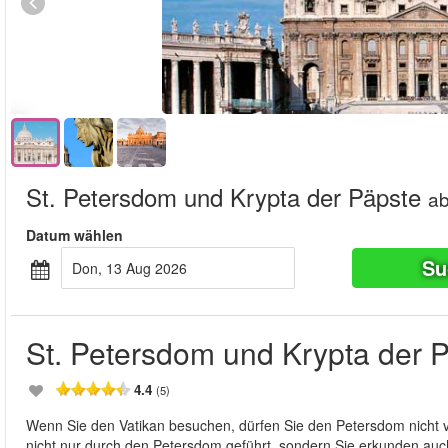
St. Petersdom und Krypta der Päpste
a
Datum wählen
Su
Don, 13 Aug 2026
St. Petersdom und Krypta der 
4.4
(5)
Wenn Sie den Vatikan besuchen, dürfen Sie den Petersdom nicht 
nicht nur durch den Petersdom geführt, sondern Sie erkunden au