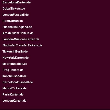
BarcelonaKarten.de
DubaiTickets.de
LondonFussball.de
RomKarten.de
FussballinEngland.de
AmsterdamTickets.de
London-Musical-Karten.de
FlughafenTransferTickets.de
TicketsInBerlin.de
NewYorkKarten.de
Madridfussball.de
PragTickets.de
ItalienFussball.de
BarcelonaFussball.de
MadridTickets.de
ParisKarten.de
LondonKarten.de