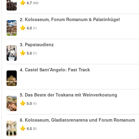
4.7
(43)
2.
Kolosseum, Forum Romanum & Palatinhügel
4.0
(1)
3.
Papstaudienz
5.0
(1)
4.
Castel Sant’Angelo: Fast Track
5.
Das Beste der Toskana mit Weinverkostung
5.0
(1)
6.
Kolosseum, Gladiatorenarena und Forum Romanum
4.5
(2)