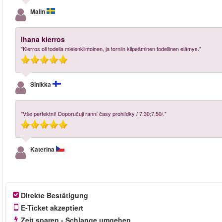
Malin
Ihana kierros
"Kierros oli todella mielenkiintoinen, ja torniin kiipeäminen todellinen elämys."
Sinikka
"Vše perfektní! Doporučuji ranní časy prohlídky / 7,30;7,50/."
Katerina
Direkte Bestätigung
E-Ticket akzeptiert
Zeit sparen - Schlange umgehen