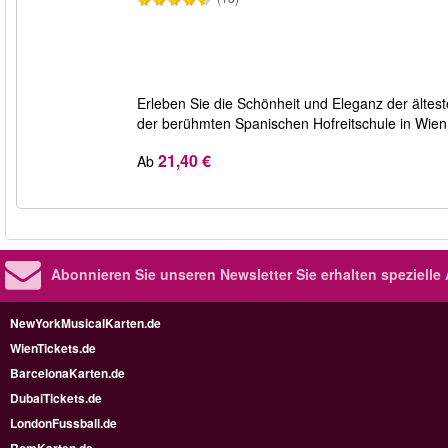
Erleben Sie die Schönheit und Eleganz der ältes
der berühmten Spanischen Hofreitschule in Wien
21,40 €
Ab
Abonnieren Sie unseren Newsletter
Sie erhalten speziell
NewYorkMusicalKarten.de
WienTickets.de
BarcelonaKarten.de
DubaiTickets.de
LondonFussball.de