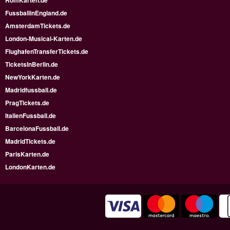
RomKarten.de
FussballinEngland.de
AmsterdamTickets.de
London-Musical-Karten.de
FlughafenTransferTickets.de
TicketsInBerlin.de
NewYorkKarten.de
Madridfussball.de
PragTickets.de
ItalienFussball.de
BarcelonaFussball.de
MadridTickets.de
ParisKarten.de
LondonKarten.de