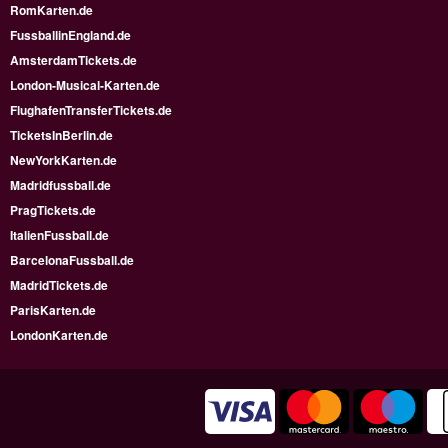
RomKarten.de
FussballinEngland.de
AmsterdamTickets.de
London-Musical-Karten.de
FlughafenTransferTickets.de
TicketsInBerlin.de
NewYorkKarten.de
Madridfussball.de
PragTickets.de
ItalienFussball.de
BarcelonaFussball.de
MadridTickets.de
ParisKarten.de
LondonKarten.de