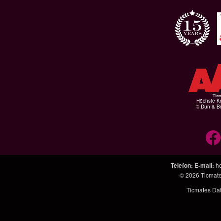
Höchste Kr
© Dun & Br
Telefon
:
E-mail
:
h
© 2026
Ticmat
Ticmates Da