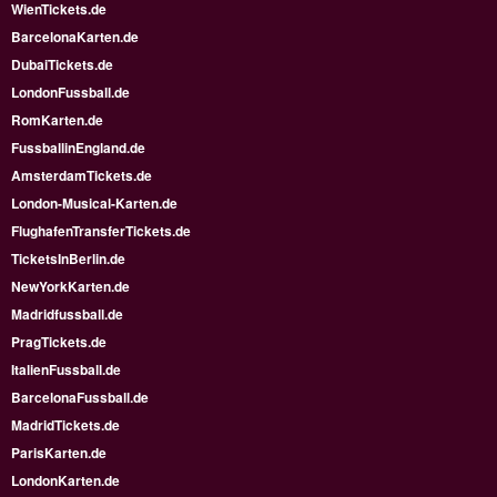
WienTickets.de
BarcelonaKarten.de
DubaiTickets.de
LondonFussball.de
RomKarten.de
FussballinEngland.de
AmsterdamTickets.de
London-Musical-Karten.de
FlughafenTransferTickets.de
TicketsInBerlin.de
NewYorkKarten.de
Madridfussball.de
PragTickets.de
ItalienFussball.de
BarcelonaFussball.de
MadridTickets.de
ParisKarten.de
LondonKarten.de