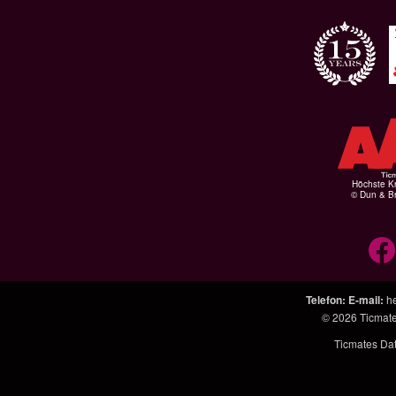
Höchste Kr
© Dun & Br
Telefon
:
E-mail
:
h
© 2026
Ticmat
Ticmates Da