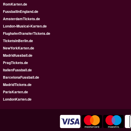
RomKarten.de
FussballinEngland.de
AmsterdamTickets.de
London-Musical-Karten.de
FlughafenTransferTickets.de
TicketsInBerlin.de
NewYorkKarten.de
Madridfussball.de
PragTickets.de
ItalienFussball.de
BarcelonaFussball.de
MadridTickets.de
ParisKarten.de
LondonKarten.de