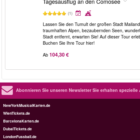
Tagesausflug an den Comosee
(1)
Lassen Sie den Tumult der großen Stadt Mailand
traumhaften Alpen, bezaubernden Seen, wunderb
Stadt entfernt, erwarten Sie! Auf dieser Tour e
Buchen Sie Ihre Tour hier!
104,30 €
Ab
Abonnieren Sie unseren Newsletter
Sie erhalten speziell
NewYorkMusicalKarten.de
WienTickets.de
BarcelonaKarten.de
DubaiTickets.de
LondonFussball.de