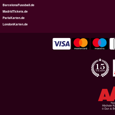
BarcelonaFussball.de
MadridTickets.de
ParisKarten.de
LondonKarten.de
Höchste Kr
© Dun & Br