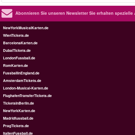
Abonnieren Sie unseren Newsletter
Sie erhalten speziell
NewYorkMusicalKarten.de
WienTickets.de
BarcelonaKarten.de
DubaiTickets.de
LondonFussball.de
RomKarten.de
FussballinEngland.de
AmsterdamTickets.de
London-Musical-Karten.de
FlughafenTransferTickets.de
TicketsInBerlin.de
NewYorkKarten.de
Madridfussball.de
PragTickets.de
ItalienFussball.de