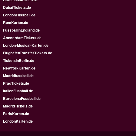
DubaiTickets.de
LondonFussball.de
RomKarten.de
FussballinEngland.de
AmsterdamTickets.de
London-Musical-Karten.de
FlughafenTransferTickets.de
TicketsInBerlin.de
NewYorkKarten.de
Madridfussball.de
PragTickets.de
ItalienFussball.de
BarcelonaFussball.de
MadridTickets.de
ParisKarten.de
LondonKarten.de