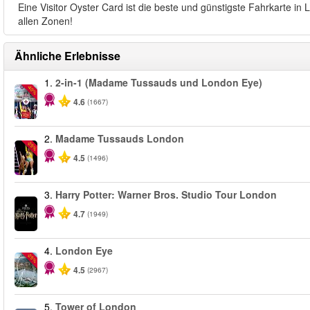
Eine Visitor Oyster Card ist die beste und günstigste Fahrkarte i
allen Zonen!
Ähnliche Erlebnisse
1.
2-in-1 (Madame Tussauds und London Eye)
-40%
4.6
(1667)
2.
Madame Tussauds London
-25%
4.5
(1496)
3.
Harry Potter: Warner Bros. Studio Tour London
4.7
(1949)
4.
London Eye
-25%
4.5
(2967)
5.
Tower of London