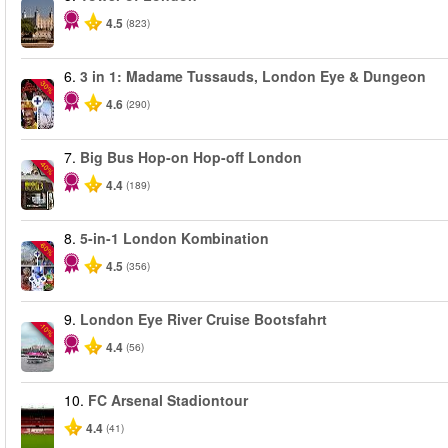
4.5
(823)
6.
3 in 1: Madame Tussauds, London Eye & Dungeon
-30%
4.6
(290)
7.
Big Bus Hop-on Hop-off London
-40%
4.4
(189)
8.
5-in-1 London Kombination
-60%
4.5
(356)
9.
London Eye River Cruise Bootsfahrt
-10%
4.4
(56)
10.
FC Arsenal Stadiontour
4.4
(41)