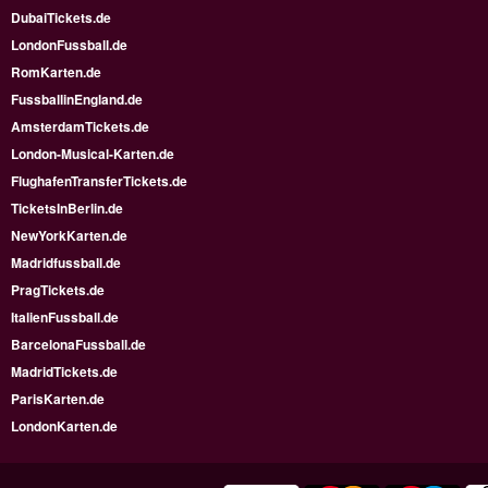
DubaiTickets.de
LondonFussball.de
RomKarten.de
FussballinEngland.de
AmsterdamTickets.de
London-Musical-Karten.de
FlughafenTransferTickets.de
TicketsInBerlin.de
NewYorkKarten.de
Madridfussball.de
PragTickets.de
ItalienFussball.de
BarcelonaFussball.de
MadridTickets.de
ParisKarten.de
LondonKarten.de