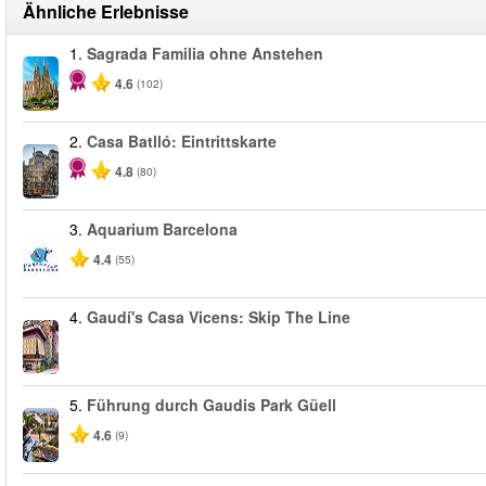
Ähnliche Erlebnisse
1.
Sagrada Familia ohne Anstehen
4.6
(102)
2.
Casa Batlló: Eintrittskarte
4.8
(80)
3.
Aquarium Barcelona
4.4
(55)
4.
Gaudí's Casa Vicens: Skip The Line
5.
Führung durch Gaudis Park Güell
4.6
(9)