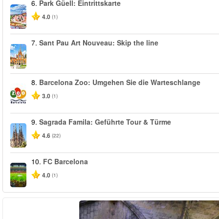
6.
Park Güell: Eintrittskarte
4.0
(1)
7.
Sant Pau Art Nouveau: Skip the line
8.
Barcelona Zoo: Umgehen Sie die Warteschlange
3.0
(1)
9.
Sagrada Famila: Geführte Tour & Türme
4.6
(22)
10.
FC Barcelona
4.0
(1)