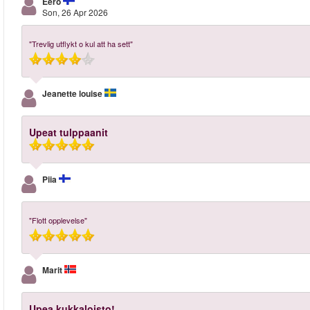
Eero
Son, 26 Apr 2026
"Trevlig utflykt o kul att ha sett"
Jeanette louise
Upeat tulppaanit
Piia
"Flott opplevelse"
Marit
Upea kukkaloisto!