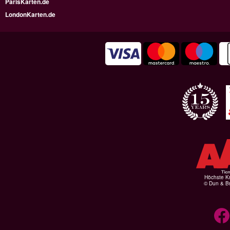
ParisKarten.de
LondonKarten.de
Höchste Kr
© Dun & Br