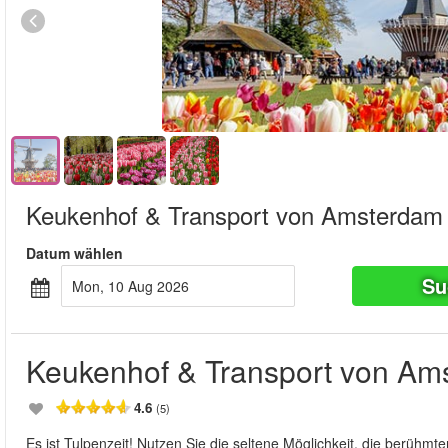
Keukenhof & Transport von Amsterdam
Datum wählen
Su
Mon, 10 Aug 2026
Keukenhof & Transport von Am
4.6
(5)
Es ist Tulpenzeit! Nutzen Sie die seltene Möglichkeit, die berü