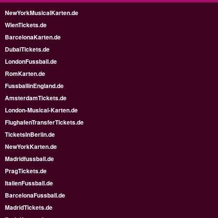
NewYorkMusicalKarten.de
WienTickets.de
BarcelonaKarten.de
DubaiTickets.de
LondonFussball.de
RomKarten.de
FussballinEngland.de
AmsterdamTickets.de
London-Musical-Karten.de
FlughafenTransferTickets.de
TicketsInBerlin.de
NewYorkKarten.de
Madridfussball.de
PragTickets.de
ItalienFussball.de
BarcelonaFussball.de
MadridTickets.de