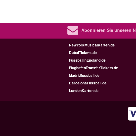
Abonnieren Sie unseren N
NewYorkMusicalKarten.de
DubaiTickets.de
FussballinEngland.de
FlughafenTransferTickets.de
Madridfussball.de
BarcelonaFussball.de
LondonKarten.de