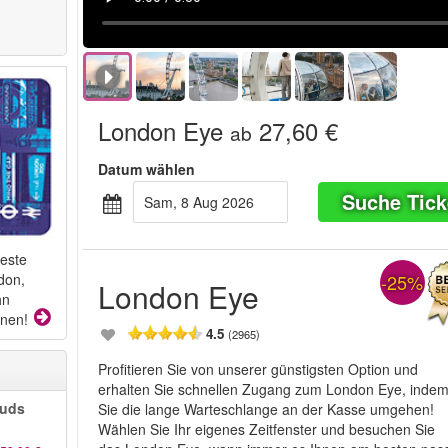
London Eye
27,60 €
ab
Datum wählen
Suche Tick
Sam, 8 Aug 2026
beste
-25%
don,
London Eye
hn
onen!
4.5
(2965)
Profitieren Sie von unserer günstigsten Option und
erhalten Sie schnellen Zugang zum London Eye, inde
auds
Sie die lange Warteschlange an der Kasse umgehen!
Wählen Sie Ihr eigenes Zeitfenster und besuchen Sie