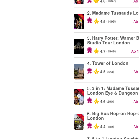
4.6
Ab
(1667)
2.
Madame Tussauds L
-25%
4.5
Ab
(1495)
3.
Harry Potter: Warner B
Studio Tour London
4.7
Ab
1
(1949)
4.
Tower of London
4.5
Ab
(823)
5.
3 in 1: Madame Tussa
-30%
London Eye & Dungeon
4.6
Ab
(290)
6.
Big Bus Hop-on Hop-o
-40%
London
4.4
Ab
(189)
7.
5-in-1 London Kombi