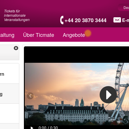
De
Tickets für
internationale
+44 20 3870 3444
E-m
Veranstaltungen
altung
Über Ticmate
Angebote
rn
ng