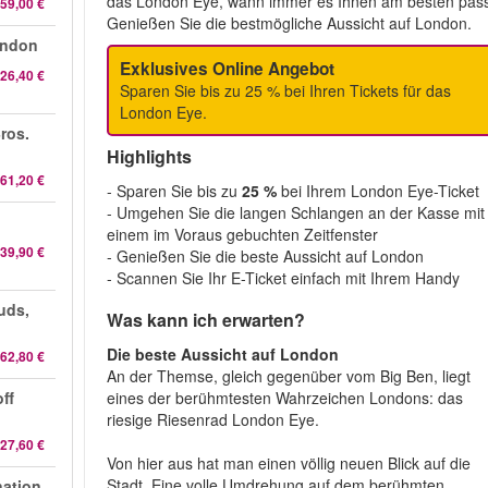
das London Eye, wann immer es Ihnen am besten pass
59,00 €
Genießen Sie die bestmögliche Aussicht auf London.
ondon
Exklusives Online Angebot
26,40 €
Sparen Sie bis zu 25 % bei Ihren Tickets für das
London Eye.
ros.
Highlights
61,20 €
- Sparen Sie bis zu
25 %
bei Ihrem London Eye-Ticket
- Umgehen Sie die langen Schlangen an der Kasse mit
einem im Voraus gebuchten Zeitfenster
39,90 €
- Genießen Sie die beste Aussicht auf London
- Scannen Sie Ihr E-Ticket einfach mit Ihrem Handy
uds,
Was kann ich erwarten?
Die beste Aussicht auf London
62,80 €
An der Themse, gleich gegenüber vom Big Ben, liegt
eines der berühmtesten Wahrzeichen Londons: das
ff
riesige Riesenrad London Eye.
27,60 €
Von hier aus hat man einen völlig neuen Blick auf die
Stadt. Eine volle Umdrehung auf dem berühmten
nation