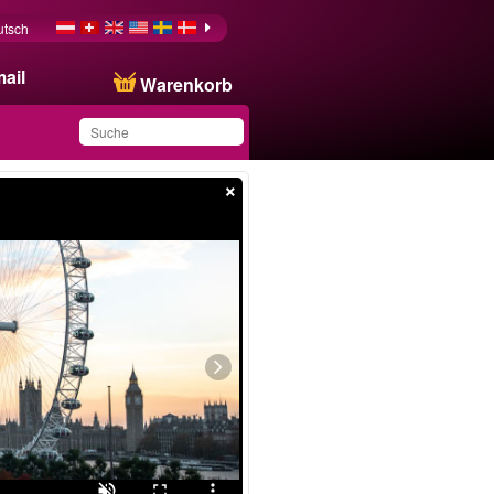
utsch
ail
Warenkorb
×
Sie haben dieses
Produkt in Ihrer Liste
gespeichert