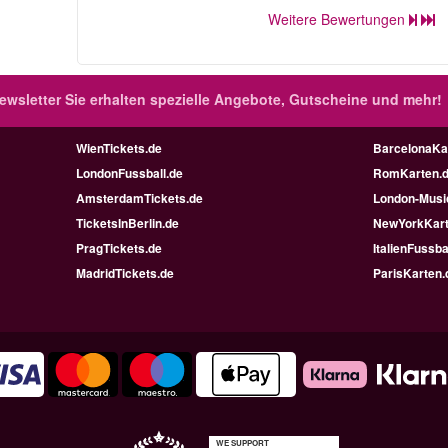
Weitere Bewertungen
ewsletter
Sie erhalten spezielle Angebote, Gutscheine und mehr!
WienTickets.de
BarcelonaKa
LondonFussball.de
RomKarten.
AmsterdamTickets.de
London-Music
TicketsInBerlin.de
NewYorkKart
PragTickets.de
ItalienFussba
MadridTickets.de
ParisKarten.
WE SUPPORT