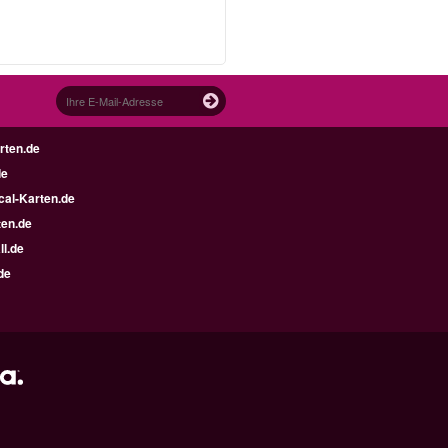
rten.de
de
al-Karten.de
en.de
ll.de
de