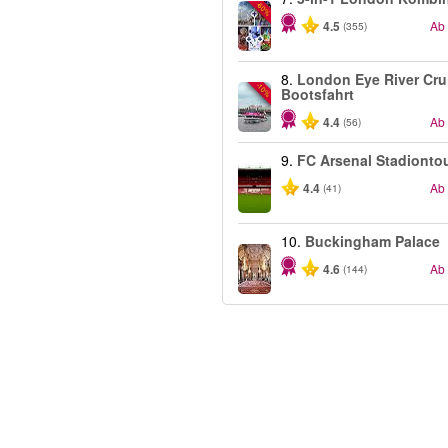
-60%
4.5
Ab
(355)
8.
London Eye River Cru
-10%
Bootsfahrt
4.4
Ab
(56)
9.
FC Arsenal Stadionto
4.4
Ab
(41)
10.
Buckingham Palace
4.6
Ab
(144)