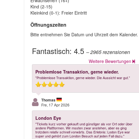
Erwachsene/r (16+)
Kind (2-15)
Kleinkind (0-1): Freier Eintritt
Öffnungszeiten
Bitte entnehmen Sie Datum und Uhrzeit dem Kalender.
Fantastisch:
4.5
– 2965
rezensionen
Weitere Bewertungen
Problemlose Transaktion, gerne wieder.
"Problemlose Transaktion, gerne wieder. Die Aussicht war gut."
Thomas
Fre, 17 Apr 2026
London Eye
"Tickets kurz vorher gekauft und günstiger als vor Ort oder über
andere Plattformen. Wir mssten zwar anstehen, aber es ging
trotzdem relativ schnell vorwärts. Das Erlebnis: Lodon Eye war
super und gehört zum London Besuch auf jeden Fall dazu."