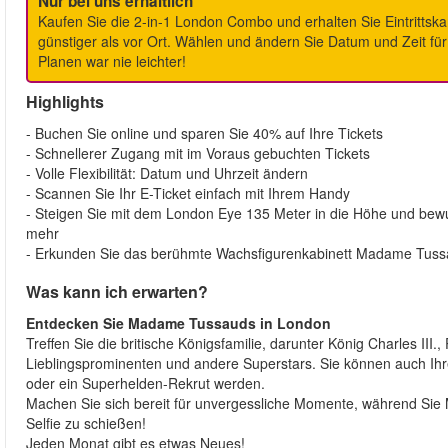
Nur bei uns erhältlich
Kaufen Sie die 2-in-1 London Combo und erhalten Sie Eintrit
günstiger als vor Ort. Wählen und ändern Sie Datum und Zeit für
Planen war nie leichter!
Highlights
- Buchen Sie online und sparen Sie 40% auf Ihre Tickets
- Schnellerer Zugang mit im Voraus gebuchten Tickets
- Volle Flexibilität: Datum und Uhrzeit ändern
- Scannen Sie Ihr E-Ticket einfach mit Ihrem Handy
- Steigen Sie mit dem London Eye 135 Meter in die Höhe und bewu
mehr
- Erkunden Sie das berühmte Wachsfigurenkabinett Madame Tus
Was kann ich erwarten?
Entdecken Sie Madame Tussauds in London
Treffen Sie die britische Königsfamilie, darunter König Charles III.
Lieblingsprominenten und andere Superstars. Sie können auch Ihre 
oder ein Superhelden-Rekrut werden.
Machen Sie sich bereit für unvergessliche Momente, während Sie M
Selfie zu schießen!
Jeden Monat gibt es etwas Neues!