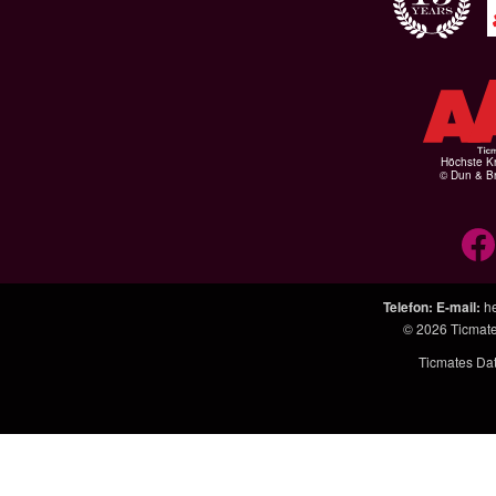
Höchste Kr
© Dun & Br
Telefon
:
E-mail
:
h
© 2026
Ticmat
Ticmates Da