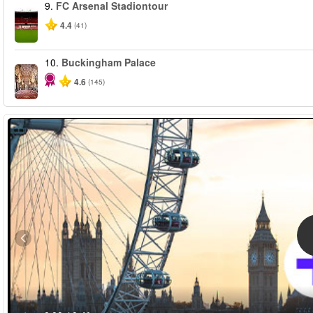
9.
FC Arsenal Stadiontour
4.4
(41)
10.
Buckingham Palace
4.6
(145)