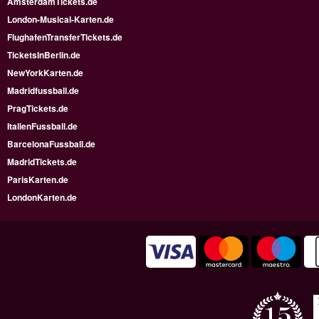
AmsterdamTickets.de
London-Musical-Karten.de
FlughafenTransferTickets.de
TicketsInBerlin.de
NewYorkKarten.de
Madridfussball.de
PragTickets.de
ItalienFussball.de
BarcelonaFussball.de
MadridTickets.de
ParisKarten.de
LondonKarten.de