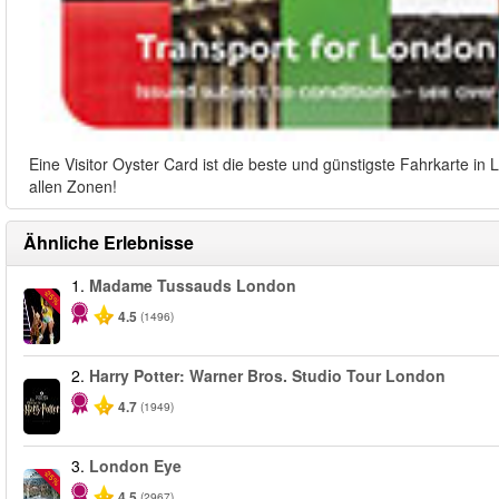
Eine Visitor Oyster Card ist die beste und günstigste Fahrkarte i
allen Zonen!
Ähnliche Erlebnisse
1.
Madame Tussauds London
-25%
4.5
(1496)
2.
Harry Potter: Warner Bros. Studio Tour London
4.7
(1949)
3.
London Eye
-25%
4.5
(2967)