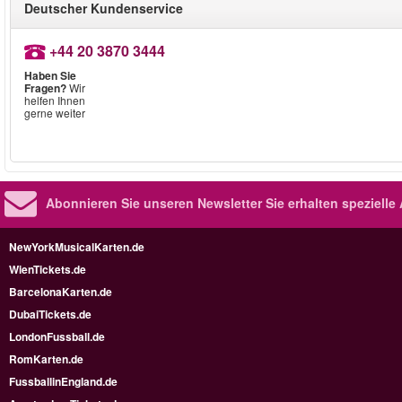
Deutscher Kundenservice
+44 20 3870 3444
Haben Sie
Fragen?
Wir
helfen Ihnen
gerne weiter
Abonnieren Sie unseren Newsletter
Sie erhalten speziell
NewYorkMusicalKarten.de
WienTickets.de
BarcelonaKarten.de
DubaiTickets.de
LondonFussball.de
RomKarten.de
FussballinEngland.de