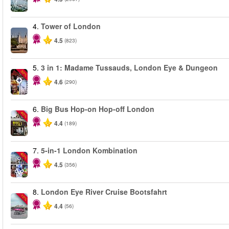
4.
Tower of London
4.5
(823)
5.
3 in 1: Madame Tussauds, London Eye & Dungeon
-30%
4.6
(290)
6.
Big Bus Hop-on Hop-off London
-40%
4.4
(189)
7.
5-in-1 London Kombination
-60%
4.5
(356)
8.
London Eye River Cruise Bootsfahrt
-10%
4.4
(56)