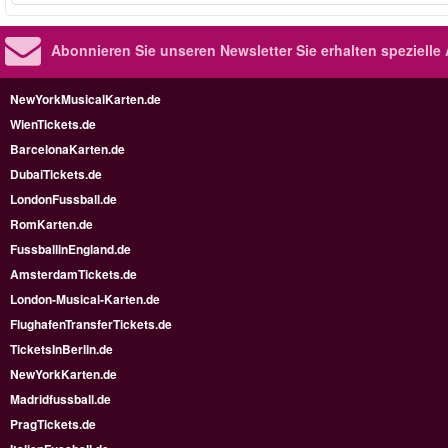
Abonnieren Sie unseren Newsletter
Sie erhalten speziell
NewYorkMusicalKarten.de
WienTickets.de
BarcelonaKarten.de
DubaiTickets.de
LondonFussball.de
RomKarten.de
FussballinEngland.de
AmsterdamTickets.de
London-Musical-Karten.de
FlughafenTransferTickets.de
TicketsInBerlin.de
NewYorkKarten.de
Madridfussball.de
PragTickets.de