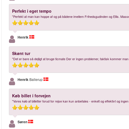
Perfekt i eget tempo
"Perfekt at man kan hoppe af og på bådene imellem Frihedsgudinden og Ellis. Masse
Henrik
Skønt tur
"Det er bare så dejligt at bruge ticmate Der er ingen problemer, faktisk kommer man 
Henrik
Ballerup
Køb billet i forvejen
"Vores køb af billetter forud for rejse kan kun anbefales - enkelt og effektivt og inge
Søren