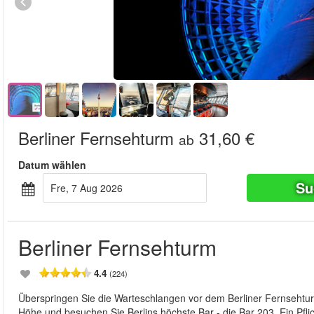
Berliner Fernsehturm
31,60 €
ab
Datum wählen
Su
Fre, 7 Aug 2026
Berliner Fernsehturm
4.4
(224)
Überspringen Sie die Warteschlangen vor dem Berliner Fernsehtu
Höhe und besuchen Sie Berlins höchste Bar - die Bar 203. Ein Pflic