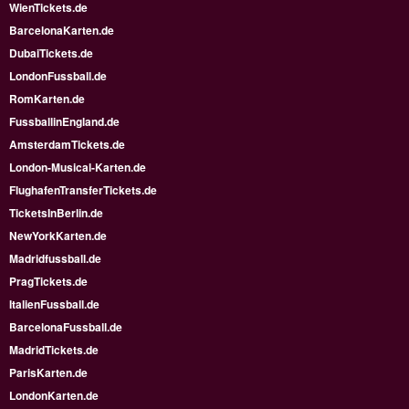
WienTickets.de
BarcelonaKarten.de
DubaiTickets.de
LondonFussball.de
RomKarten.de
FussballinEngland.de
AmsterdamTickets.de
London-Musical-Karten.de
FlughafenTransferTickets.de
TicketsInBerlin.de
NewYorkKarten.de
Madridfussball.de
PragTickets.de
ItalienFussball.de
BarcelonaFussball.de
MadridTickets.de
ParisKarten.de
LondonKarten.de