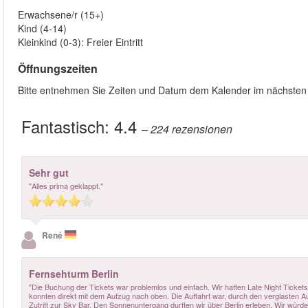
Erwachsene/r (15+)
Kind (4-14)
Kleinkind (0-3): Freier Eintritt
Öffnungszeiten
Bitte entnehmen Sie Zeiten und Datum dem Kalender im nächsten S
Fantastisch:
4.4
– 224
rezensionen
Sehr gut
"Alles prima geklappt."
René
Fernsehturm Berlin
"Die Buchung der Tickets war problemlos und einfach. Wir hatten Late Night Ticke
konnten direkt mit dem Aufzug nach oben. Die Auffahrt war, durch den verglasten Au
Zutritt zur Sky Bar. Den Sonnenuntergang durften wir über Berlin erleben. Wir würd