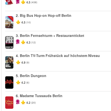
4.5
(438)
2.
Big Bus Hop-on Hop-off Berlin
-40%
4.5
(10)
3.
Berlin Fernsehturm + Restaurantticket
4.3
(12)
4.
Berlin TV-Turm Frühstück auf höchstem Niveau
4.9
(9)
5.
Berlin Dungeon
4.2
(6)
6.
Madame Tussauds Berlin
4.2
(20)